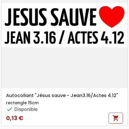
Autocollant "Jésus sauve - Jean3.16/Actes 4.12"
rectangle 15cm
check
Disponible
0,13 €
shopping_cart
Prix