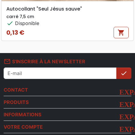
Autocollant "Seul Jésus sauve"
carré 7,5 cm
check
Disponible
0,13 €
shopping_cart
Prix
mail_outline
S'INSCRIRE À LA NEWSLETTER
check
S'i
CONTACT
PRODUITS
INFORMATIONS
VOTRE COMPTE