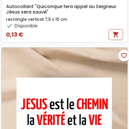
Autocollant "Quiconque fera appel au Seigneur
Jésus sera sauvé"
rectangle vertical 7,5 x 10 cm
check
Disponible
0,13 €
shopping_cart
Prix
favorite_border