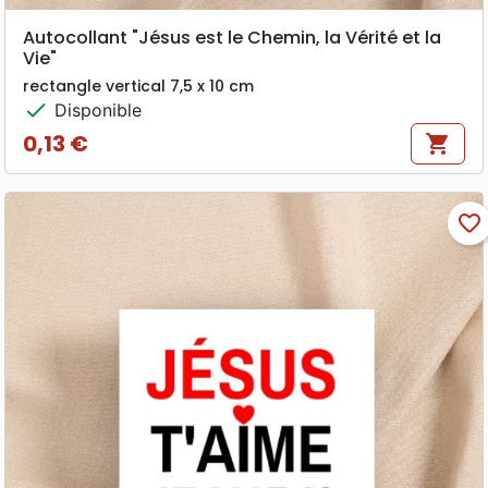
Autocollant "Jésus est le Chemin, la Vérité et la
Vie"
rectangle vertical 7,5 x 10 cm
check
Disponible
0,13 €
shopping_cart
Prix
favorite_border