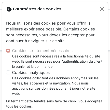
menu
shopping_cart
account_circle
cookie
Paramètres des cookies
Nous utilisons des cookies pour vous offrir la
meilleure expérience possible. Certains cookies
sont nécessaires, vous devez les accepter pour
continuer à naviguer sur ce site.
search
Reche
Cookies strictement nécessaires
Ces cookies sont nécessaires à la fonctionnalité du site
Accueil
Divers
Papeterie
web. Ils sont nécessaires pour l'authentification du client,
Autocollant "Jésus a donné sa vie pour toi" - carré
le panier et la commande.
7,5 cm
Cookies analytiques
Ces cookies collectent des données anonymes sur les
Autocollant "Jésus a donné sa vie
visites, les appareils et la navigation. Nous nous
pour toi"
appuyons sur ces données pour améliorer notre site
web.
carré 7,5 cm
En fermant cette fenêtre sans faire de choix, vous acceptez
Référence
STIC0707
EAN
9991020007340
tous les cookies.
Jésus Stickers
Editeur