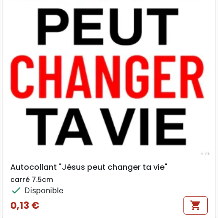
Autocollant "Jésus peut changer ta vie"
carré 7.5cm
check
Disponible
0,13 €
shopping_cart
Prix