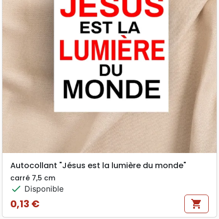
Autocollant "Jésus est la lumière du monde"
carré 7,5 cm
check
Disponible
0,13 €
shopping_cart
Prix