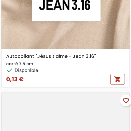
Autocollant "Jésus t'aime - Jean 3.16"
carré 7,5 cm
check
Disponible
0,13 €
shopping_cart
Prix
favorite_border