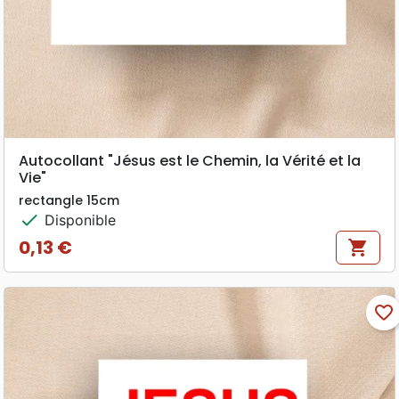
Autocollant "Jésus est le Chemin, la Vérité et la
Vie"
rectangle 15cm
check
Disponible
0,13 €
shopping_cart
Prix
favorite_border