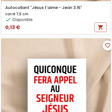
Autocollant "Jésus t'aime - Jean 3.16"
carré 7,5 cm
check
Disponible
0,13 €
shopping_cart
Prix
favorite_border