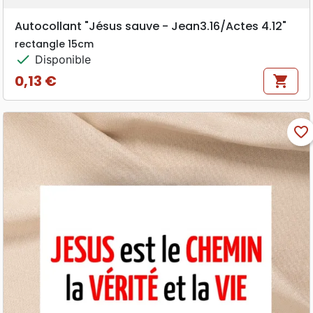
Autocollant "Jésus sauve - Jean3.16/Actes 4.12"
rectangle 15cm
check
Disponible
0,13 €
shopping_cart
Prix
favorite_border