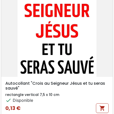
Autocollant "Crois au Seigneur Jésus et tu seras
sauvé"
rectangle vertical 7,5 x 10 cm
check
Disponible
0,13 €
shopping_cart
Prix