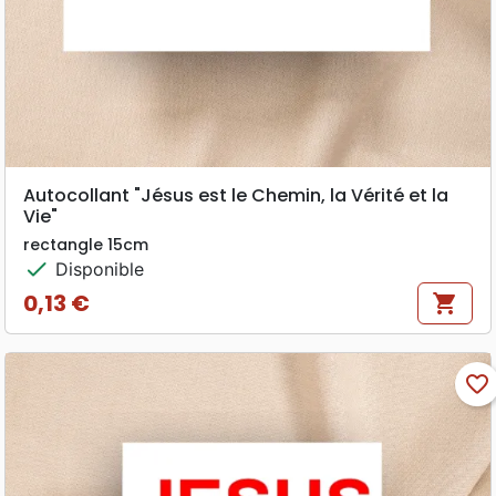
Autocollant "Jésus est le Chemin, la Vérité et la
Vie"
rectangle 15cm
check
Disponible
0,13 €
shopping_cart
Prix
favorite_border