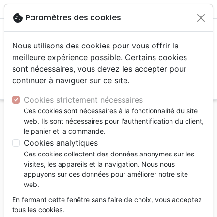
menu
shopping_cart
account_circle
cookie
Paramètres des cookies
Nous utilisons des cookies pour vous offrir la
meilleure expérience possible. Certains cookies
sont nécessaires, vous devez les accepter pour
continuer à naviguer sur ce site.
search
Reche
Cookies strictement nécessaires
Ces cookies sont nécessaires à la fonctionnalité du site
Accueil
Divers
Papeterie
web. Ils sont nécessaires pour l'authentification du client,
Autocollant "Jésus est le Chemin, la Vérité et la Vie"
le panier et la commande.
- rectangle vertical 7,5 x 10 cm
Cookies analytiques
Ces cookies collectent des données anonymes sur les
Autocollant "Jésus est le Chemin, la
visites, les appareils et la navigation. Nous nous
Vérité et la Vie"
appuyons sur ces données pour améliorer notre site
web.
rectangle vertical 7,5 x 10 cm
En fermant cette fenêtre sans faire de choix, vous acceptez
Référence
STIC0705
EAN
9991020007326
tous les cookies.
Jésus Stickers
Editeur