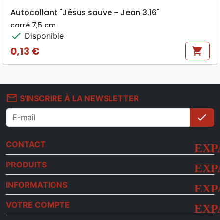
Autocollant "Jésus sauve - Jean 3.16"
carré 7,5 cm
check
Disponible
0,13 €
shopping_cart
Prix
mail_outline
S'INSCRIRE À LA NEWSLETTER
check
S'i
CONTACT
PRODUITS
INFORMATIONS
VOTRE COMPTE