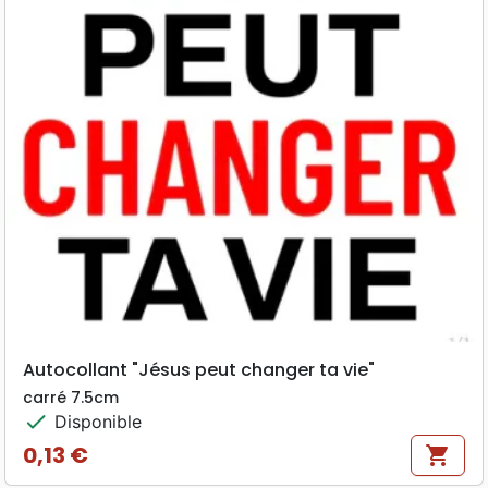
Autocollant "Jésus peut changer ta vie"
carré 7.5cm
check
Disponible
0,13 €
shopping_cart
Prix