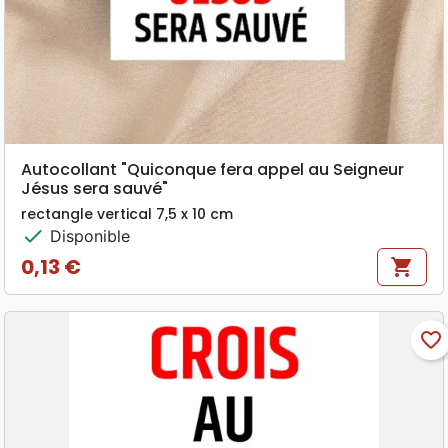
Autocollant "Quiconque fera appel au Seigneur
Jésus sera sauvé"
rectangle vertical 7,5 x 10 cm
check
Disponible
0,13 €
shopping_cart
Prix
favorite_border