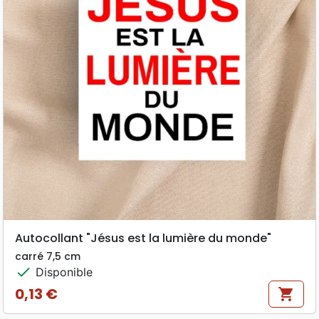
Autocollant "Jésus est la lumière du monde"
carré 7,5 cm
check
Disponible
0,13 €
shopping_cart
Prix