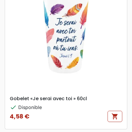
Gobelet «Je serai avec toi » 60cl
check
Disponible
4,58 €
shopping_cart
Prix