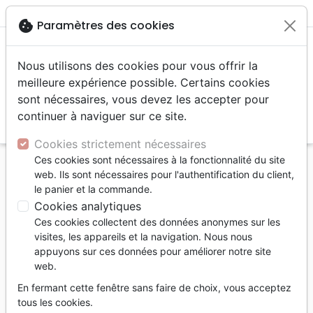
menu
shopping_cart
account_circle
cookie
Paramètres des cookies
Nous utilisons des cookies pour vous offrir la
meilleure expérience possible. Certains cookies
sont nécessaires, vous devez les accepter pour
continuer à naviguer sur ce site.
search
Reche
Cookies strictement nécessaires
Ces cookies sont nécessaires à la fonctionnalité du site
Accueil
Divers
Objets cadeaux
web. Ils sont nécessaires pour l'authentification du client,
le panier et la commande.
Objets cadeaux
Cookies analytiques
394
produits
Ces cookies collectent des données anonymes sur les
visites, les appareils et la navigation. Nous nous
appuyons sur ces données pour améliorer notre site
tune
Filtrer
web.
En fermant cette fenêtre sans faire de choix, vous acceptez
tous les cookies.