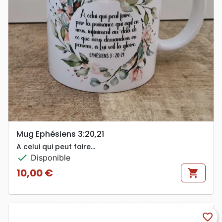
Mug Ephésiens 3:20,21
A celui qui peut faire…
check
Disponible
10,00 €
shopping_cart
Prix
favorite_border