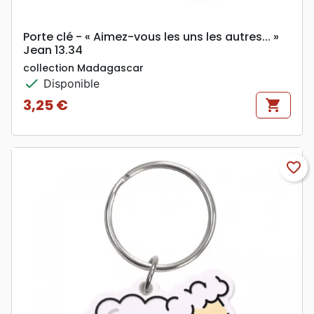
Porte clé - « Aimez-vous les uns les autres... »
Jean 13.34
collection Madagascar
check
Disponible
3,25 €
shopping_cart
Prix
favorite_border