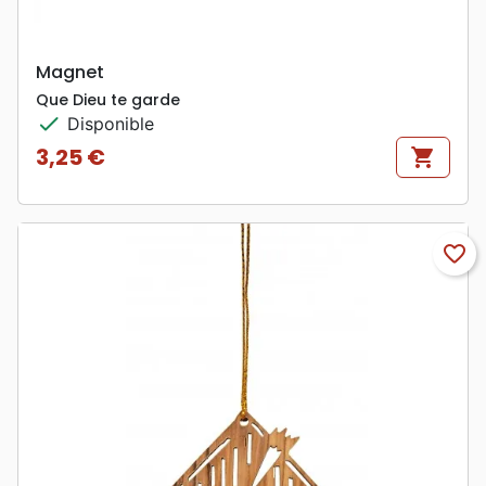
Magnet
Que Dieu te garde
check
Disponible
3,25 €
shopping_cart
Prix
favorite_border