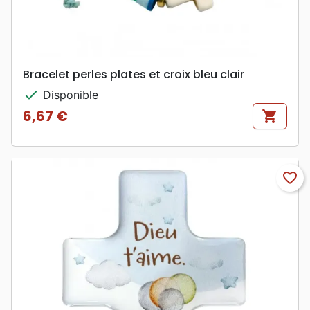
Bracelet perles plates et croix bleu clair
check
Disponible
6,67 €
shopping_cart
Prix
favorite_border