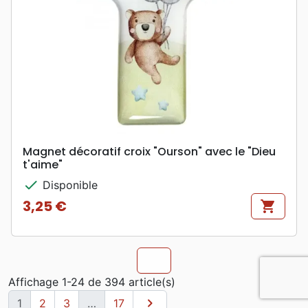
Magnet décoratif croix "Ourson" avec le "Dieu
t'aime"
check
Disponible
3,25 €
shopping_cart
Prix
chevron_u
Affichage 1-24 de 394 article(s)
chevron_right
Suivant
1
2
3
…
17