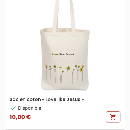
Sac en coton « Love like Jesus »
check
Disponible
10,00 €
shopping_cart
Prix