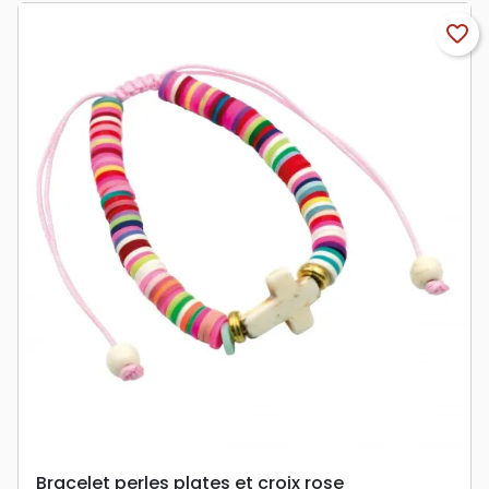
favorite_border
Bracelet perles plates et croix rose