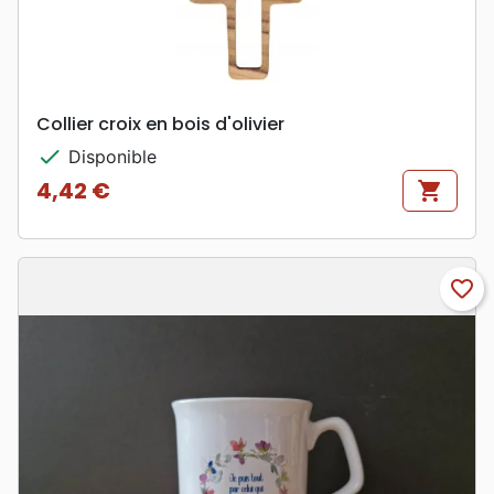
Collier croix en bois d'olivier
check
Disponible
4,42 €
shopping_cart
Prix
favorite_border