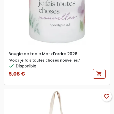
Bougie de table Mot d'ordre 2026
"Voici, je fais toutes choses nouvelles."
check
Disponible
5,08 €
shopping_cart
Prix
favorite_border