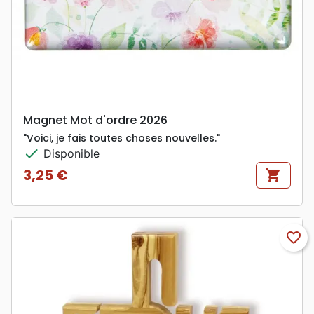
Magnet Mot d'ordre 2026
"Voici, je fais toutes choses nouvelles."
check
Disponible
3,25 €
shopping_cart
Prix
favorite_border