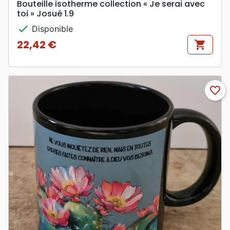
Bouteille isotherme collection « Je serai avec
toi » Josué 1.9
check
Disponible
22,42 €
shopping_cart
Prix
favorite_border