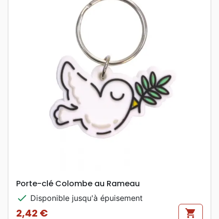
Porte-clé Colombe au Rameau
check
Disponible jusqu'à épuisement
2,42 €
shopping_cart
Prix