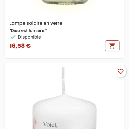
Lampe solaire en verre
"Dieu est lumière."
check
Disponible
16,58 €
shopping_cart
Prix
favorite_border