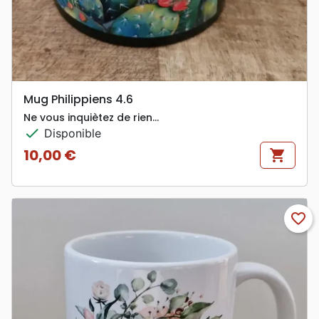
Mug Philippiens 4.6
Ne vous inquiètez de rien…
check
Disponible
10,00 €
shopping_cart
Prix
favorite_border