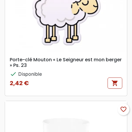
Porte-clé Mouton « Le Seigneur est mon berger
» Ps. 23
check
Disponible
2,42 €
shopping_cart
Prix
favorite_border