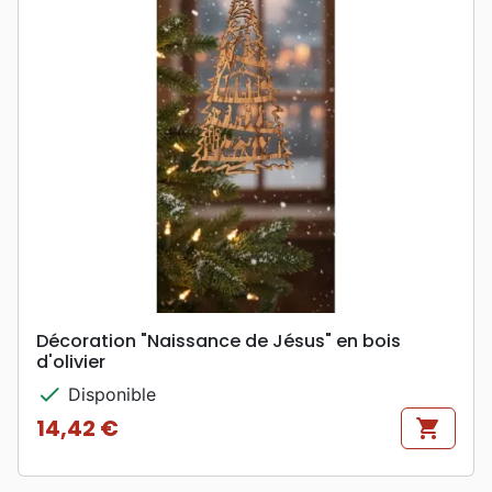
Décoration "Naissance de Jésus" en bois
d'olivier
check
Disponible
14,42 €
shopping_cart
Prix