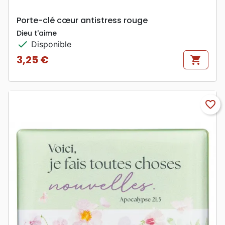
Porte-clé cœur antistress rouge
Dieu t'aime
check
Disponible
3,25 €
shopping_cart
Prix
favorite_border