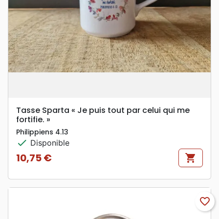
Tasse Sparta « Je puis tout par celui qui me
fortifie. »
Philippiens 4.13
check
Disponible
10,75 €
shopping_cart
Prix
favorite_border