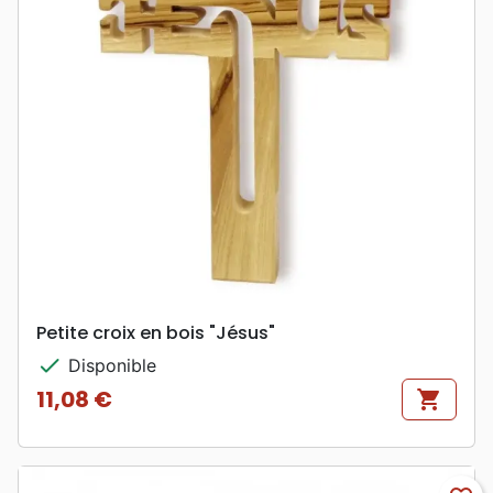
Petite croix en bois "Jésus"
check
Disponible
11,08 €
shopping_cart
Prix