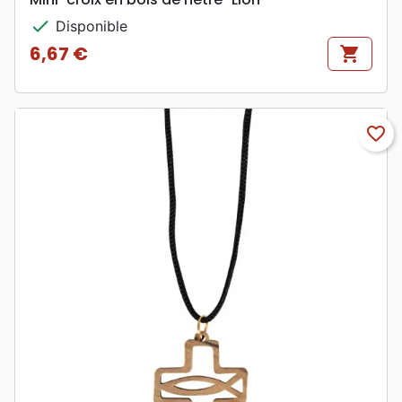
check
Disponible
6,67 €
shopping_cart
Prix
favorite_border