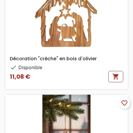
Décoration "crèche" en bois d'olivier
check
Disponible
11,08 €
shopping_cart
Prix
favorite_border