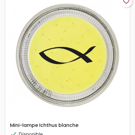
favorite_border
Mini-lampe Ichthus blanche
check
Disponible