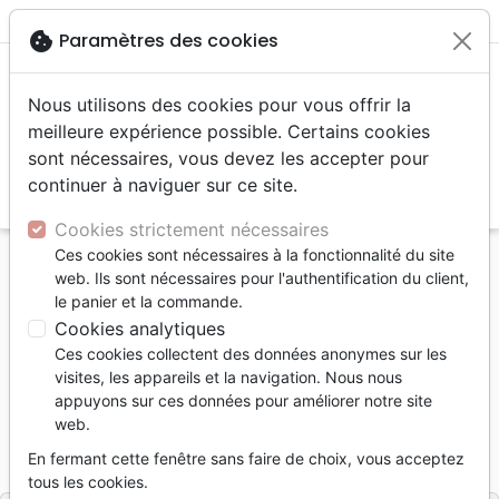
menu
shopping_cart
account_circle
cookie
Paramètres des cookies
Nous utilisons des cookies pour vous offrir la
meilleure expérience possible. Certains cookies
sont nécessaires, vous devez les accepter pour
continuer à naviguer sur ce site.
search
Reche
Cookies strictement nécessaires
Ces cookies sont nécessaires à la fonctionnalité du site
Accueil
Livres
Enfants
Adolescents, Jeunes
web. Ils sont nécessaires pour l'authentification du client,
15 à 18 ans
Image de soi (L') - Guide de poche
le panier et la commande.
Cookies analytiques
L'image de soi
Ces cookies collectent des données anonymes sur les
Guide de poche
visites, les appareils et la navigation. Nous nous
appuyons sur ces données pour améliorer notre site
Auteur :
Julie Lowe
web.
Référence
MB3659
EAN
9782826036593
En fermant cette fenêtre sans faire de choix, vous acceptez
La Maison de la Bible
Editeur
tous les cookies.