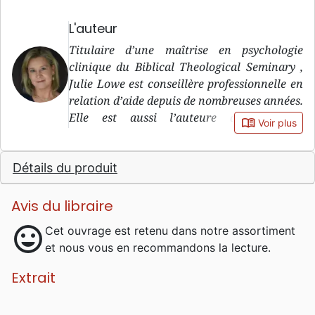
L'auteur
Titulaire d’une maîtrise en psychologie
clinique du Biblical Theological Seminary ,
Julie Lowe est conseillère professionnelle en
relation d’aide depuis de nombreuses années.
Elle est aussi l’auteure de plusieurs
book_open
Voir plus
ouvrages, dont celui-ci est le premier traduit
en français. Mariée à Greg et mère de cinq
Détails du produit
enfants, elle habite en Pennsylvanie.
Avis du libraire
mood
Cet ouvrage est retenu dans notre assortiment
et nous vous en recommandons la lecture.
Extrait