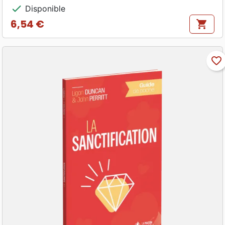
check
Disponible
6,54 €
shopping_cart
Prix
favorite_border