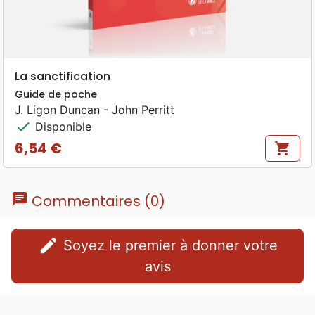
La sanctification
Guide de poche
J. Ligon Duncan - John Perritt
check
Disponible
6,54 €
shopping_cart
Prix
chat
Commentaires (0)
edit
Soyez le premier à donner votre
avis