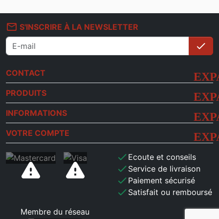
mail_outline
S'INSCRIRE À LA NEWSLETTER
check
S'i
CONTACT
PRODUITS
INFORMATIONS
VOTRE COMPTE
check
Ecoute et conseils
check
Service de livraison
check
Paiement sécurisé
check
Satisfait ou remboursé
Membre du réseau