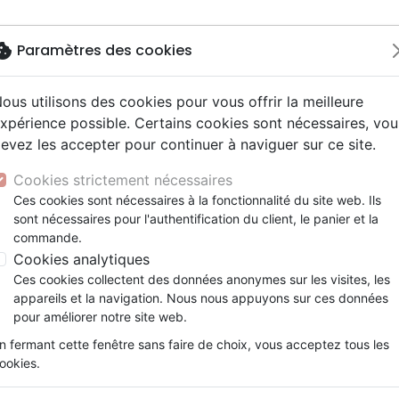
okie
Paramètres des cookies
ous utilisons des cookies pour vous offrir la meilleure
Nouveautés
Bibles
Livres
eBooks
J
xpérience possible. Certains cookies sont nécessaires, vou
evez les accepter pour continuer à naviguer sur ce site.
eaux Testaments
ine
lité
 ans
lations
ns animés
s
Etude biblique
Bandes dessinées
Découverte de la foi
Adolescents, jeunes
Rap, Hip-hop
Films, fiction
Jeux
ons
cation
e
2 ans
ry, Latino, Folk
gnement, conférences
elisation
Segond 21
Famille, couple
Méditations
Bibles jeunesse
Instrumental
Documentaires, reportage
Accessoires de Bible
Cookies strictement nécessaires
iles
e
esse
ro
iels
Segond
Souffrance, Relation d'aide
Souffrance, Relation d'aide
Louange, Adoration
Papeterie
Ces cookies sont nécessaires à la fonctionnalité du site web. Ils
tes chrétiennes
k
elisation
ue
esse
sont nécessaires pour l'authentification du client, le panier et la
NEG
Santé
Psychologie
Hardrock, Métal
commande.
cations
ts
le, Couple
l, Soul
Darby
Ethique, société, politique
Apologétique
Pop, Rock
Cookies analytiques
ation
Événements actuels
Ces cookies collectent des données anonymes sur les visites, les
Livres de Noël
Pâq
appareils et la navigation. Nous nous appuyons sur ces données
pour améliorer notre site web.
ar :
Par page :
n fermant cette fenêtre sans faire de choix, vous acceptez tous les
ookies.
favorite_border