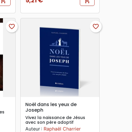
5,21 €
shopping_cart
shopping_cart
Prix
favorite_border
favorite_border
search
APERÇU RAPIDE
Noël dans les yeux de
Joseph
es
Vivez la naissance de Jésus
avec son père adoptif
Auteur :
Raphaël Charrier