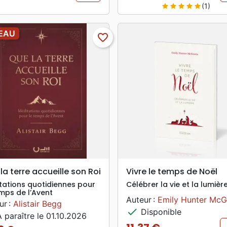
(1)
star
star
star
star
star
EAU
favorite_border
search
search
APERÇU RAPIDE
APERÇU RAPIDE
la terre accueille son Roi
Vivre le temps de Noël
tations quotidiennes pour
Célébrer la vie et la lumièr
emps de l’Avent
Auteur :
Emily Hunter Mc
ur :
Alistair Begg
check
Disponible
 paraître le 01.10.2026