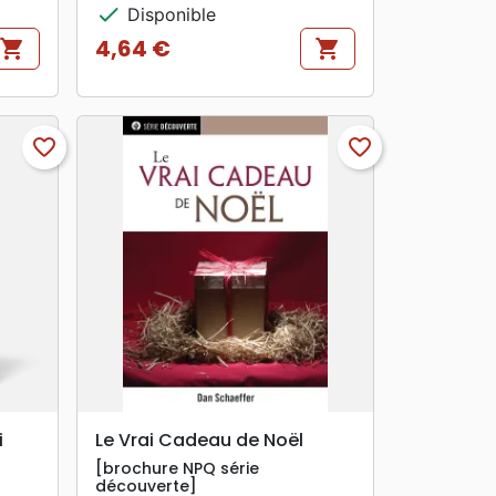
check
Disponible
4,64 €
shopping_cart
shopping_cart
Prix
favorite_border
favorite_border
search
APERÇU RAPIDE
i
Le Vrai Cadeau de Noël
[brochure NPQ série
découverte]