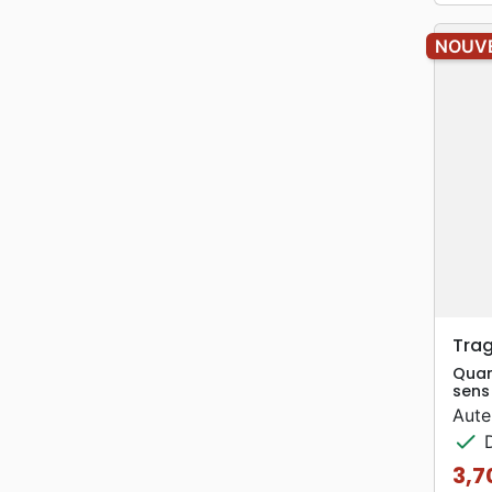
NOUV
Trag
Quan
sens 
Aute
check
D
3,7
Prix