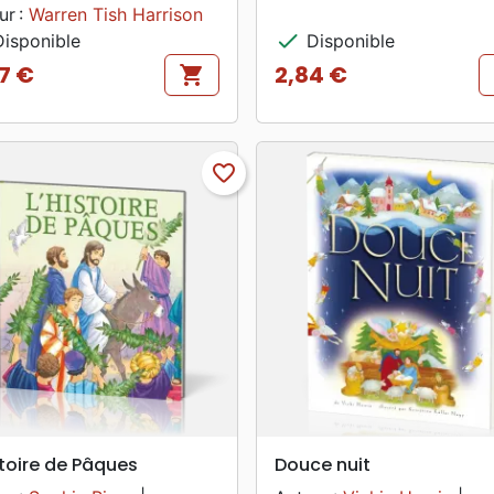
ur :
Warren Tish Harrison
check
isponible
Disponible
37 €
2,84 €
shopping_cart
Prix
favorite_border
search
search
APERÇU RAPIDE
APERÇU RAPIDE
stoire de Pâques
Douce nuit