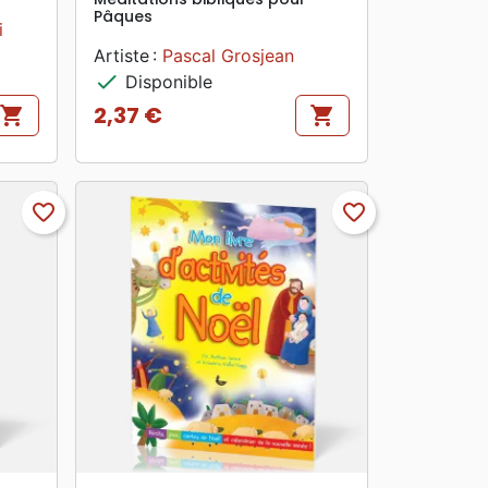
Pâques
i
Artiste :
Pascal Grosjean
check
Disponible
2,37 €
shopping_cart
shopping_cart
Prix
favorite_border
favorite_border