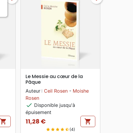
search
APERÇU RAPIDE
Le Messie au cœur de la
Pâque
Auteur :
Ceil Rosen
-
Moishe
Rosen
check
Disponible jusqu'à
épuisement
11,28 €
shopping_cart
shopping_cart
Prix
(4)
star
star
star
star
star_half