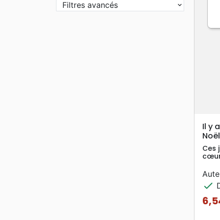
Filtres avancés
Il y
Noël
Ces 
cœur
Aute
check
D
6,5
Prix