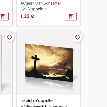
Auteur :
Dan Schaeffer
check
Disponible
1,33 €
shopping_cart
shopping_cart
Prix
favorite_border
favorite_border
search
APERÇU RAPIDE
Le ciel m'appelle
Méditations bibliques pour