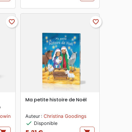
favorite_border
favorite_border
search
APERÇU RAPIDE
Ma petite histoire de Noël
e
Gowin
Auteur :
Christina Goodings
check
Disponible