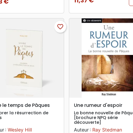
11,37 €
3 €
Prix
favorite_border
search
search
APERÇU RAPIDE
APERÇU RAPIDE
e le temps de Pâques
Une rumeur d'espoir
brer la résurrection de
La bonne nouvelle de Pâqu
s
[brochure NPQ série
découverte]
ur :
Wesley Hill
Auteur :
Ray Stedman