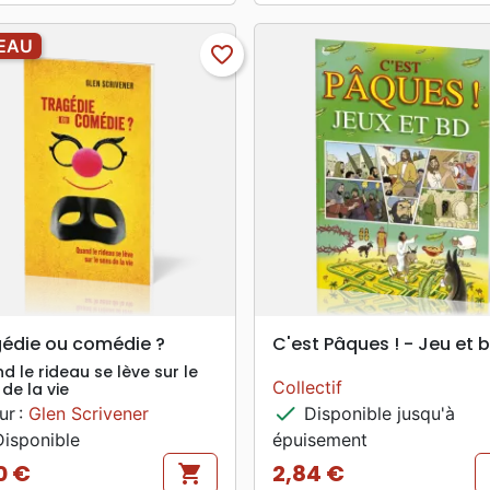
EAU
favorite_border
search
search
APERÇU RAPIDE
APERÇU RAPIDE
édie ou comédie ?
C'est Pâques ! - Jeu et 
d le rideau se lève sur le
Collectif
de la vie
check
ur :
Glen Scrivener
Disponible jusqu'à
isponible
épuisement
0 €
2,84 €
shopping_cart
Prix