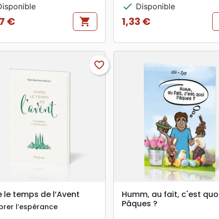
check
isponible
Disponible
37 €
1,33 €
shopping_cart
Prix
favorite_border
search
search
APERÇU RAPIDE
APERÇU RAPIDE
e le temps de l’Avent
Humm, au fait, c'est quo
Pâques ?
brer l’espérance