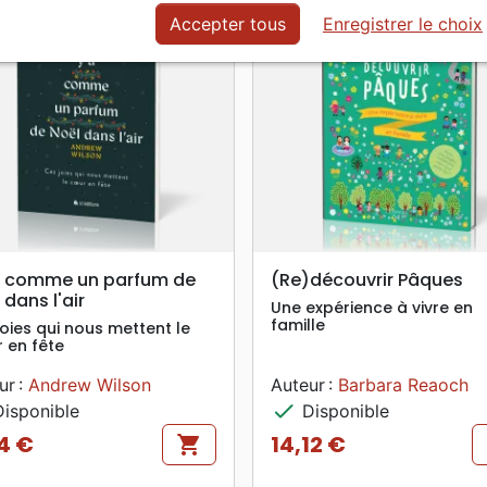
Accepter tous
Enregistrer le choix
search
search
APERÇU RAPIDE
APERÇU RAPIDE
 a comme un parfum de
(Re)découvrir Pâques
 dans l'air
Une expérience à vivre en
famille
joies qui nous mettent le
 en fête
ur :
Andrew Wilson
Auteur :
Barbara Reaoch
check
isponible
Disponible
4 €
14,12 €
shopping_cart
Prix