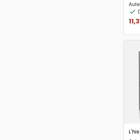
Aute
check
D
11,
Prix
L'hi