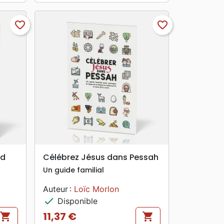
favorite_border
favorite_border
search
APERÇU RAPIDE
bd
Célébrez Jésus dans Pessah
Un guide familial
Auteur :
Loïc Morlon
check
Disponible
11,37 €
shopping_cart
shopping_cart
Prix