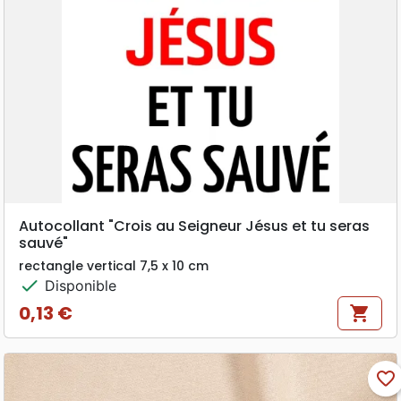
Autocollant "Crois au Seigneur Jésus et tu seras
sauvé"
rectangle vertical 7,5 x 10 cm
check
Disponible
0,13 €
shopping_cart
Prix
favorite_border