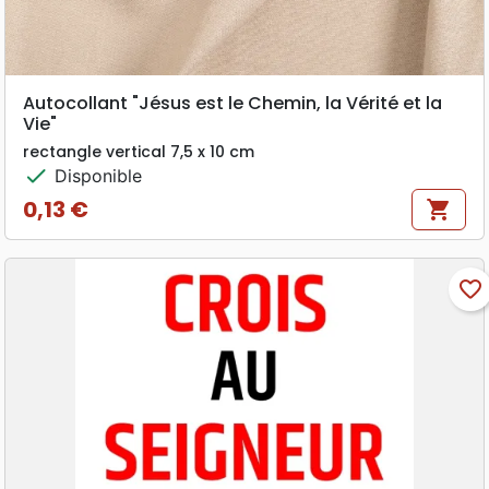
Autocollant "Jésus est le Chemin, la Vérité et la
Vie"
rectangle vertical 7,5 x 10 cm
check
Disponible
0,13 €
shopping_cart
Prix
favorite_border