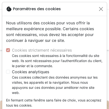
menu
shopping_cart
account_circle
cookie
Paramètres des cookies
Nous utilisons des cookies pour vous offrir la
meilleure expérience possible. Certains cookies
sont nécessaires, vous devez les accepter pour
continuer à naviguer sur ce site.
search
Reche
Cookies strictement nécessaires
Ces cookies sont nécessaires à la fonctionnalité du site
Accueil
Divers
Papeterie
web. Ils sont nécessaires pour l'authentification du client,
Autocollant "Jésus t'aime" - carré 7,5 cm
le panier et la commande.
Cookies analytiques
Autocollant "Jésus t'aime"
Ces cookies collectent des données anonymes sur les
carré 7,5 cm
visites, les appareils et la navigation. Nous nous
appuyons sur ces données pour améliorer notre site
Référence
STIC0701
EAN
9991020007289
web.
Jésus Stickers
Editeur
En fermant cette fenêtre sans faire de choix, vous acceptez
tous les cookies.