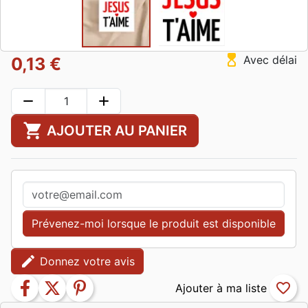
hourglass_top
Avec délai
0,13 €
remove
add
shopping_cart
AJOUTER AU PANIER
Prévenez-moi lorsque le produit est disponible
edit
Donnez votre avis
facebook
twitter
pinterest
favorite_border