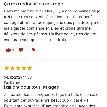
Ça m'a redonné du courage
Dans ma marche avec Dieu, il y a des domaines où je
trébuche très souvent. Cette lecture m’a redonné
courage et m’a rappelé que je ne dois pas désespérer,
mais garder confiance en Dieu et croire qu’il me
délivrera de ces péchés. Un livre court, très clair et
encourageant, qui se lit d’une traite.
thumb_up
thumb_down
flag
0
0





04/12/2025 11:03
Par Daniel
Édifiant pour tous les âges
J’ai passé depuis longtemps l’âge de l’adolescence et
pourtant cet ouvrage m’a beaucoup « parlé » !
Excellente synthèse, d’une grande clarté, avec des