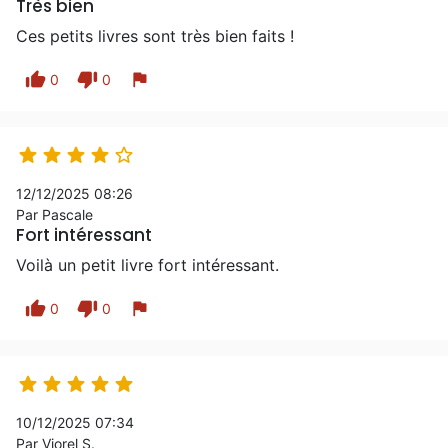
Très bien
Ces petits livres sont très bien faits !
thumb_up
thumb_down
flag
0
0





12/12/2025 08:26
Par Pascale
Fort intéressant
Voilà un petit livre fort intéressant.
thumb_up
thumb_down
flag
0
0





10/12/2025 07:34
Par Viorel S.