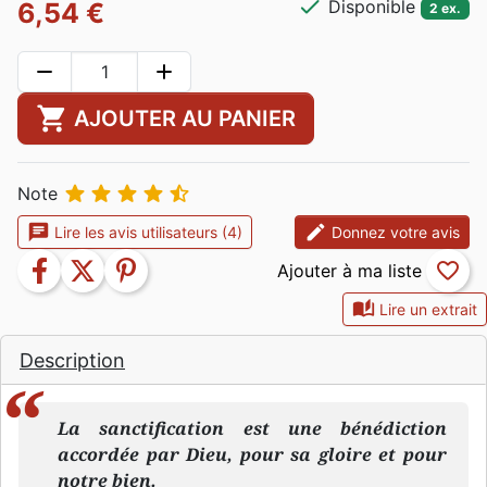
check
Disponible
6,54 €
2 ex.
remove
add
shopping_cart
AJOUTER AU PANIER





Note
chat
edit
Lire les avis utilisateurs (4)
Donnez votre avis
facebook
twitter
pinterest
favorite_border
auto_stories
Lire un extrait
Description
La sanctification est une bénédiction
accordée par Dieu, pour sa gloire et pour
notre bien.