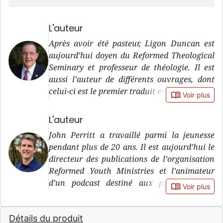
L'auteur
Après avoir été pasteur, Ligon Duncan est
aujourd’hui doyen du Reformed Theological
Seminary et professeur de théologie. Il est
aussi l’auteur de différents ouvrages, dont
celui-ci est le premier traduit en français.
book_open
Voir plus
L'auteur
John Perritt a travaillé parmi la jeunesse
pendant plus de 20 ans. Il est aujourd’hui le
directeur des publications de l’organisation
Reformed Youth Ministries et l’animateur
d’un podcast destiné aux personnes qui
book_open
Voir plus
encadrent les jeunes.
Détails du produit