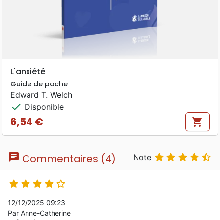
L'anxiété
Guide de poche
Edward T. Welch
check
Disponible
6,54 €
shopping_cart
Prix
chat





Commentaires (4)
Note





12/12/2025 09:23
Par Anne-Catherine