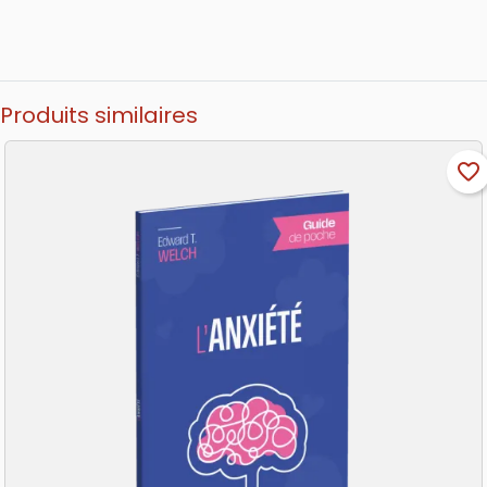
Produits similaires
favorite_border