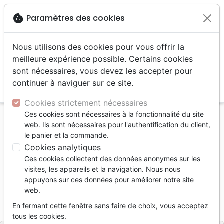
menu
shopping_cart
account_circle
cookie
Paramètres des cookies
Nous utilisons des cookies pour vous offrir la
meilleure expérience possible. Certains cookies
sont nécessaires, vous devez les accepter pour
continuer à naviguer sur ce site.
search
Reche
Cookies strictement nécessaires
Ces cookies sont nécessaires à la fonctionnalité du site
Accueil
Livres
Enfants
Adolescents, Jeunes
web. Ils sont nécessaires pour l'authentification du client,
Sanctification (La) - Guide de poche
le panier et la commande.
Cookies analytiques
La sanctification
Ces cookies collectent des données anonymes sur les
Guide de poche
visites, les appareils et la navigation. Nous nous
appuyons sur ces données pour améliorer notre site
Auteur :
J. Ligon Duncan
-
John Perritt
web.
Référence
MB3640
EAN
9782826036401
En fermant cette fenêtre sans faire de choix, vous acceptez
La Maison de la Bible
Editeur
tous les cookies.