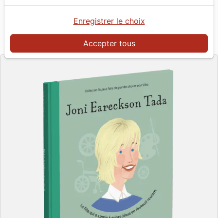
Artiste :
Kristyn Getty
| Illustrateur :
Hsulynn
Pang
Enregistrer le choix
Référence
MB3643
EAN
9782826036432
Accepter tous
La Maison de la Bible
Editeur