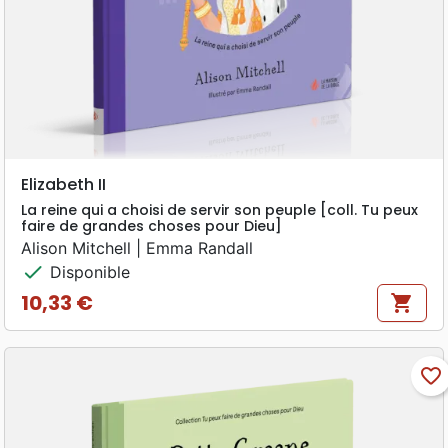
Elizabeth II
La reine qui a choisi de servir son peuple [coll. Tu peux
faire de grandes choses pour Dieu]
Alison Mitchell | Emma Randall
check
Disponible
10,33 €
shopping_cart
Prix
favorite_border