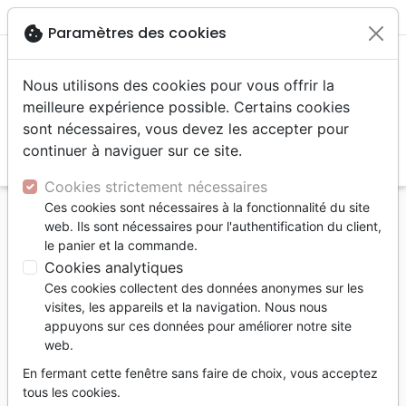
menu
shopping_cart
account_circle
cookie
Paramètres des cookies
Nous utilisons des cookies pour vous offrir la
meilleure expérience possible. Certains cookies
sont nécessaires, vous devez les accepter pour
continuer à naviguer sur ce site.
search
Reche
Cookies strictement nécessaires
Ces cookies sont nécessaires à la fonctionnalité du site
Accueil
Livres
Enfants
4 à 6 ans
web. Ils sont nécessaires pour l'authentification du client,
Joni Eareckson Tada - La fille qui a appris à suivre
le panier et la commande.
Jésus en fauteuil roulant [coll. Tu peux faire de
Cookies analytiques
grandes choses pour Dieu]
Ces cookies collectent des données anonymes sur les
visites, les appareils et la navigation. Nous nous
Joni Eareckson Tada
appuyons sur ces données pour améliorer notre site
web.
La fille qui a appris à suivre Jésus en
fauteuil roulant [coll. Tu peux faire de
En fermant cette fenêtre sans faire de choix, vous acceptez
grandes choses pour Dieu]
tous les cookies.