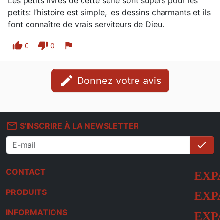
Les petits livres de cette série sont supers pour les
petits: l’histoire est simple, les dessins charmants et ils
font connaître de vrais serviteurs de Dieu.
thumb_up
thumb_down
flag
0
0
edit
Donnez votre avis
mail_outline
S'INSCRIRE À LA NEWSLETTER
check
S'i
CONTACT
PRODUITS
INFORMATIONS