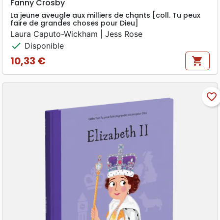
Fanny Crosby
La jeune aveugle aux milliers de chants [coll. Tu peux
faire de grandes choses pour Dieu]
Laura Caputo-Wickham | Jess Rose
check
Disponible
10,33 €
shopping_cart
Prix
favorite_border