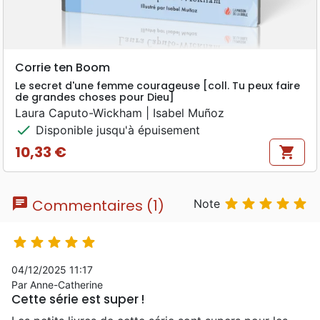
Corrie ten Boom
Le secret d'une femme courageuse [coll. Tu peux faire
de grandes choses pour Dieu]
Laura Caputo-Wickham | Isabel Muñoz
check
Disponible jusqu'à épuisement
10,33 €
shopping_cart
Prix
chat





Commentaires (1)
Note





04/12/2025 11:17
Par Anne-Catherine
Cette série est super !