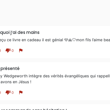
quoi j’ai des mains
reçu ce livre en cadeau il est génial 🩵🙏🤍mon fils l’aime 
thumb_down
flag
0
0
 présenté
 Wedgeworth intègre des vérités évangéliques qui rappelle
 avons en Jésus !
thumb_down
flag
0
0