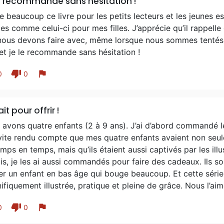
e recommande sans hésitation !
e beaucoup ce livre pour les petits lecteurs et les jeunes es
es comme celui-ci pour mes filles. J’apprécie qu’il rappell
nous devons faire avec, même lorsque nous sommes tentés p
 et je le recommande sans hésitation !
thumb_down
flag
0
0
it pour offrir !
avons quatre enfants (2 à 9 ans). J’ai d’abord commandé le
 vite rendu compte que mes quatre enfants avaient non seu
mps en temps, mais qu’ils étaient aussi captivés par les illus
s, je les ai aussi commandés pour faire des cadeaux. Ils son
r un enfant en bas âge qui bouge beaucoup. Et cette série e
fiquement illustrée, pratique et pleine de grâce. Nous l’a
thumb_down
flag
0
0