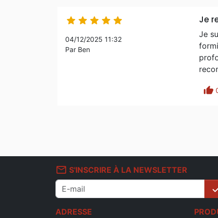
Je 





Je su
04/12/2025 11:32
formi
Par Ben
profo
recom
thumb_up
mail_outline
S'INSCRIRE À LA NEWSLETTER
che
ADRESSE
PROD