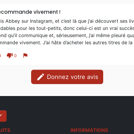
recommande vivement !
is Abbey sur Instagram, et c’est là que j’ai découvert ses li
dables pour les tout-petits, donc celui-ci est un vrai succè
nd qu’il communique et, sérieusement, j’ai même pleuré quand
mande vivement. J’ai hâte d’acheter les autres titres de la 
thumb_down
flag
0
0
edit
Donnez votre avis
ck
S'inscrire
UITS
INFORMATIONS