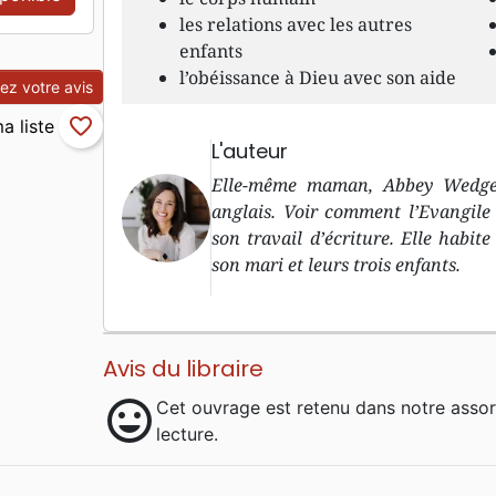
les relations avec les autres
enfants
l’obéissance à Dieu avec son aide
z votre avis
favorite_border
L'auteur
Elle-même maman, Abbey Wedgewo
anglais. Voir comment l’Evangile 
son travail d’écriture. Elle habit
son mari et leurs trois enfants.
Avis du libraire
mood
Cet ouvrage est retenu dans notre asso
lecture.