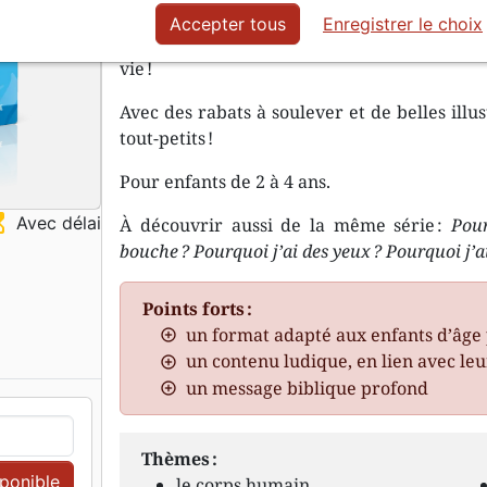
Un livre amusant et coloré, en lien avec le
Accepter tous
Enregistrer le choix
comprendre des notions bibliques central
vie !
Avec des rabats à soulever et de belles illu
tout-petits !
Pour enfants de 2 à 4 ans.
ss_top
Avec délai
À découvrir aussi de la même série :
Pour
bouche ?
Pourquoi j’ai des yeux ?
Pourquoi j’a
Points forts :
un format adapté aux enfants d’âge 
un contenu ludique, en lien avec le
un message biblique profond
Thèmes :
sponible
le corps humain