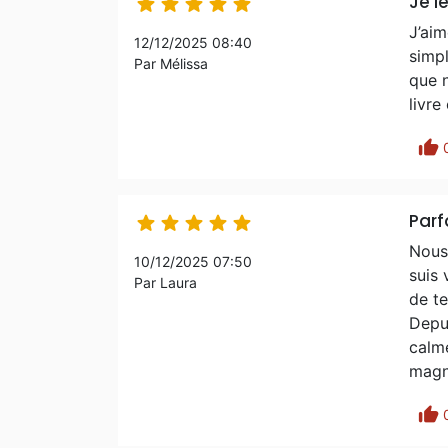
Je l





J’aim
12/12/2025 08:40
simpl
Par Mélissa
que 
livre
thumb_up
Parfa





Nous 
10/12/2025 07:50
suis
Par Laura
de te
Depui
calme
magni
thumb_up