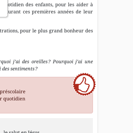
 quotidien des enfants, pour les aider à
es durant ces premières années de leur
strations, pour le plus grand bonheur des
quoi j’ai des oreilles ?
Pourquoi j’ai une
i des sentiments ?
préscolaire
ur quotidien
le salut en Jésus