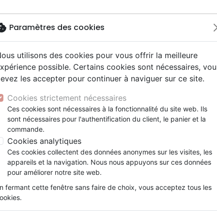
okie
Paramètres des cookies
ous utilisons des cookies pour vous offrir la meilleure
Nouveautés
Bibles
Livres
eBooks
J
xpérience possible. Certains cookies sont nécessaires, vou
evez les accepter pour continuer à naviguer sur ce site.
eaux Testaments
ine
lité
 ans
lations
ns animés
s
Etude biblique
Bandes dessinées
Découverte de la foi
Adolescents, jeunes
Rap, Hip-hop
Films, fiction
Jeux
j'ai des mains ? - Un livre pour toi ! - Soulève les rabats !
ons
cation
e
2 ans
ry, Latino, Folk
gnement, conférences
elisation
Segond 21
Famille, couple
Méditations
Bibles jeunesse
Instrumental
Documentaires, reportage
Accessoires de Bible
Cookies strictement nécessaires
iles
e
esse
ro
iels
Segond
Souffrance, Relation d'aide
Souffrance, Relation d'aide
Louange, Adoration
Papeterie
Pourquoi j'ai des mains ?
Ces cookies sont nécessaires à la fonctionnalité du site web. Ils
k
elisation
ue
esse
sont nécessaires pour l'authentification du client, le panier et la
NEG
Santé
Psychologie
Hardrock, Métal
Un livre pour toi ! - Soulève les raba
commande.
cations
ts
le, Couple
l, Soul
Darby
Ethique, société, politique
Apologétique
Pop, Rock
Cookies analytiques
Auteur :
Abbey Wedgeworth
| Illustrateu
ation
Événements actuels
Ces cookies collectent des données anonymes sur les visites, les
Référence
MB3645
EAN
9782826036456
Ed
appareils et la navigation. Nous nous appuyons sur ces données
Description
Détails du produit
pour améliorer notre site web.
n fermant cette fenêtre sans faire de choix, vous acceptez tous les
ookies.
Dieu m’a donné des mains, mais à quo