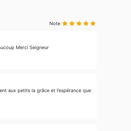





Note
beaucoup Merci Seigneur
nt aux petits la grâce et l’espérance que