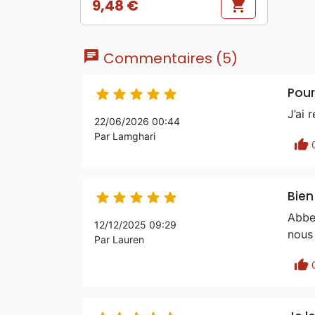
9,48 €
shopping_cart
Prix
chat
Commentaires (5)
Pour





J’ai 
22/06/2026 00:44
Par Lamghari
thumb_up
Bien





Abbey
12/12/2025 09:29
nous
Par Lauren
thumb_up