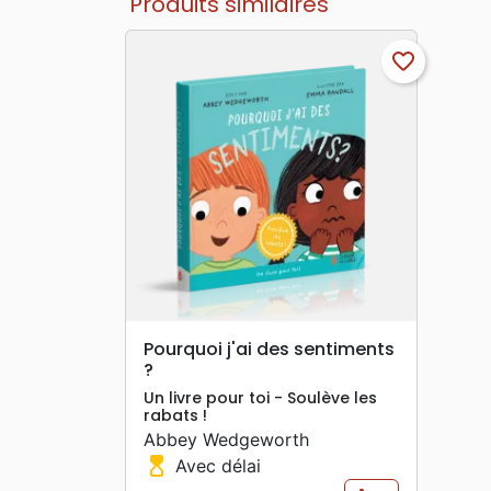
Produits similaires
favorite_border
search
APERÇU RAPIDE
Pourquoi j'ai des sentiments
?
Un livre pour toi - Soulève les
rabats !
Abbey Wedgeworth
hourglass_top
Avec délai