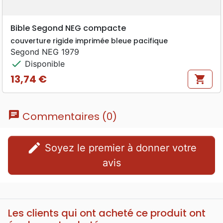
Bible Segond NEG compacte
couverture rigide imprimée bleue pacifique
Segond NEG 1979
check
Disponible
13,74 €
shopping_cart
Prix
chat
Commentaires (0)
edit
Soyez le premier à donner votre
avis
Les clients qui ont acheté ce produit ont