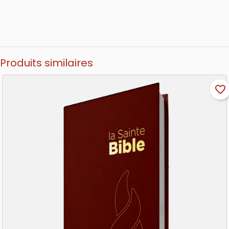
Produits similaires
favorite_border