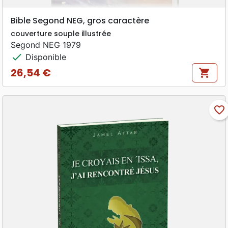
Bible Segond NEG, gros caractère
couverture souple illustrée
Segond NEG 1979
check
Disponible
26,54 €
shopping_cart
Prix
favorite_border