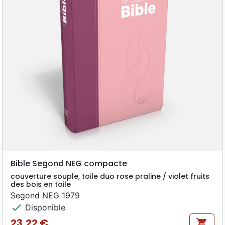
Bible Segond NEG compacte
couverture souple, toile duo rose praline / violet fruits
des bois en toile
Segond NEG 1979
check
Disponible
23,22 €
shopping_cart