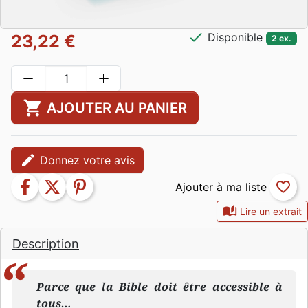
check
Disponible
23,22 €
2 ex.
remove
add
shopping_cart
AJOUTER AU PANIER
edit
Donnez votre avis
facebook
twitter
pinterest
favorite_border
auto_stories
Lire un extrait
Description
Parce que la Bible doit être accessible à
tous…