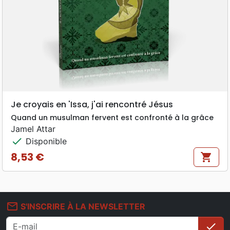
Je croyais en 'Issa, j'ai rencontré Jésus
Quand un musulman fervent est confronté à la grâce
Jamel Attar
check
Disponible
8,53 €
shopping_cart
Prix
mail_outline
S'INSCRIRE À LA NEWSLETTER
check
S'i