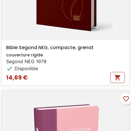
Bible Segond NEG, compacte, grenat
couverture rigide
Segond NEG 1979
check
Disponible
14,69 €
shopping_cart
Prix
favorite_border