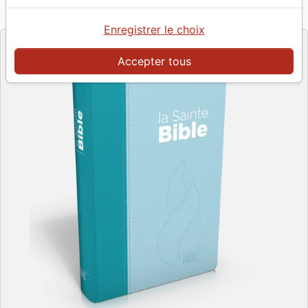
Référence
NEG11287
EAN
9782608112873
Société Biblique de Genève
Editeur
Enregistrer le choix
Accepter tous