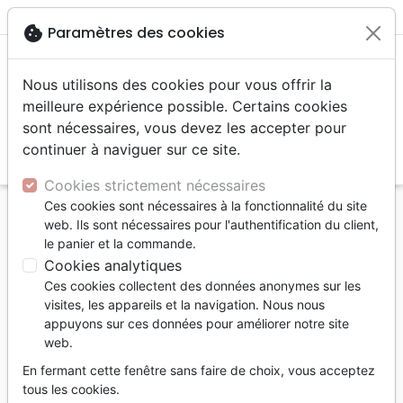
menu
shopping_cart
account_circle
cookie
Paramètres des cookies
Nous utilisons des cookies pour vous offrir la
meilleure expérience possible. Certains cookies
sont nécessaires, vous devez les accepter pour
continuer à naviguer sur ce site.
search
Reche
Cookies strictement nécessaires
Ces cookies sont nécessaires à la fonctionnalité du site
Accueil
Bibles
Bibles standard
web. Ils sont nécessaires pour l'authentification du client,
Bible Segond NEG compacte - couverture souple,
le panier et la commande.
toile duo bleu lagon et bleu ciel
Cookies analytiques
Ces cookies collectent des données anonymes sur les
Bible Segond NEG compacte
visites, les appareils et la navigation. Nous nous
couverture souple, toile duo bleu lagon
appuyons sur ces données pour améliorer notre site
web.
et bleu ciel
En fermant cette fenêtre sans faire de choix, vous acceptez
Version :
Segond NEG 1979
tous les cookies.