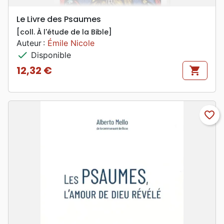
Le Livre des Psaumes
[coll. À l'étude de la Bible]
Auteur :
Émile Nicole
check
Disponible
12,32 €
shopping_cart
Prix
favorite_border