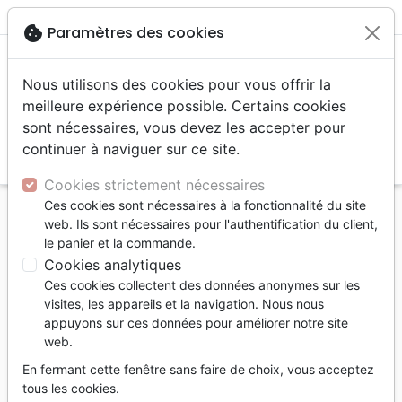
menu
shopping_cart
account_circle
cookie
Paramètres des cookies
Nous utilisons des cookies pour vous offrir la
meilleure expérience possible. Certains cookies
sont nécessaires, vous devez les accepter pour
continuer à naviguer sur ce site.
search
Reche
Cookies strictement nécessaires
Ces cookies sont nécessaires à la fonctionnalité du site
Accueil
Livres
Commentaires
Psaumes
web. Ils sont nécessaires pour l'authentification du client,
le panier et la commande.
Psaumes
Cookies analytiques
4
produits
Ces cookies collectent des données anonymes sur les
visites, les appareils et la navigation. Nous nous
appuyons sur ces données pour améliorer notre site
tune
Filtrer
web.
En fermant cette fenêtre sans faire de choix, vous acceptez
tous les cookies.