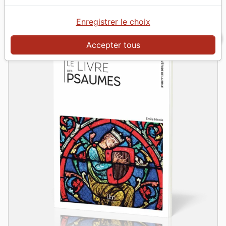
grid_view
table_rows
Vue :
Enregistrer le choix
favorite_border
Accepter tous