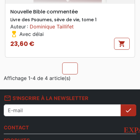
Nouvelle Bible commentée
Livre des Psaumes, sève de vie, tome 1
Auteur :
Dominique Taillifet
hourglass_top
Avec délai
23,60 €
shopping_cart
Prix
chevron_u
Affichage 1-4 de 4 article(s)
mail_outline
S'INSCRIRE À LA NEWSLETTER
check
S'i
CONTACT