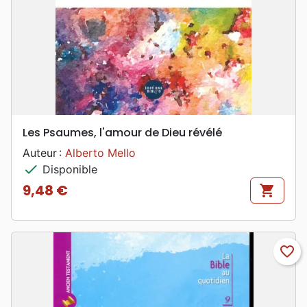
Les Psaumes, l'amour de Dieu révélé
Auteur :
Alberto Mello
check
Disponible
9,48 €
shopping_cart
Prix
favorite_border