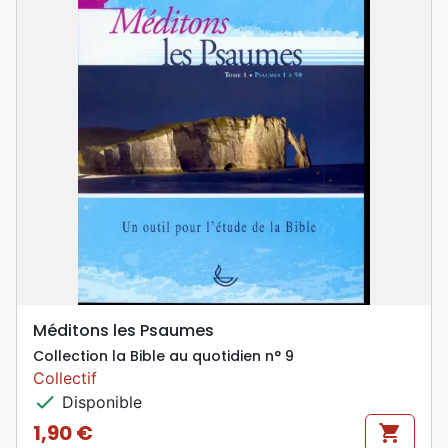
Méditons les Psaumes
Collection la Bible au quotidien n° 9
Collectif
check
Disponible
1,90 €
shopping_cart
Prix