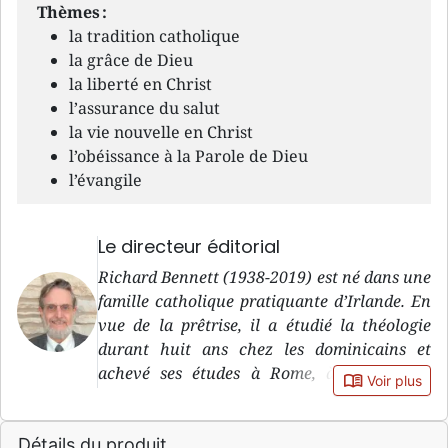
Thèmes :
la tradition catholique
la grâce de Dieu
la liberté en Christ
l’assurance du salut
la vie nouvelle en Christ
l’obéissance à la Parole de Dieu
l’évangile
Le directeur éditorial
Richard Bennett (1938-2019) est né dans une
famille catholique pratiquante d’Irlande. En
vue de la prêtrise, il a étudié la théologie
durant huit ans chez les dominicains et
achevé ses études à Rome, à l’Université
book_open
Voir plus
Angelicum . Il a ensuite passé 20 ans à la tête
d’une paroisse à Trinité-et-Tobago. C’est en
Détails du produit
1986 qu’il a connu le salut par grâce et