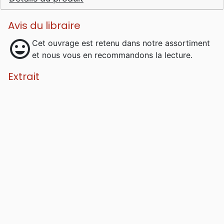
quitté l’Eglise catholique ainsi que la
prêtrise.
Avis du libraire
mood
Cet ouvrage est retenu dans notre assortiment
et nous vous en recommandons la lecture.
Extrait