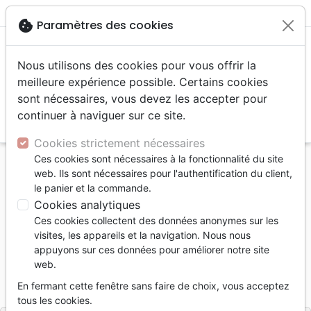
menu
shopping_cart
account_circle
cookie
Paramètres des cookies
Nous utilisons des cookies pour vous offrir la
meilleure expérience possible. Certains cookies
sont nécessaires, vous devez les accepter pour
continuer à naviguer sur ce site.
search
Reche
Cookies strictement nécessaires
Ces cookies sont nécessaires à la fonctionnalité du site
Accueil
Livres
Témoignages, biographies
web. Ils sont nécessaires pour l'authentification du client,
Leur chemin ne mène plus à Rome - volume 1
le panier et la commande.
Cookies analytiques
Leur chemin ne mène plus à Rome
Ces cookies collectent des données anonymes sur les
volume 1
visites, les appareils et la navigation. Nous nous
appuyons sur ces données pour améliorer notre site
Dir. éditorial :
Richard A. Bennett
web.
Référence
MB3632
EAN
9782826036326
En fermant cette fenêtre sans faire de choix, vous acceptez
La Maison de la Bible
Editeur
tous les cookies.