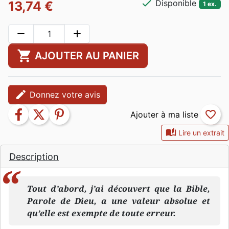
check
Disponible
13,74 €
1 ex.
remove
add
shopping_cart
AJOUTER AU PANIER
edit
Donnez votre avis
facebook
twitter
pinterest
favorite_border
auto_stories
Lire un extrait
Description
Tout d’abord, j’ai découvert que la Bible,
Parole de Dieu, a une valeur absolue et
qu’elle est exempte de toute erreur.