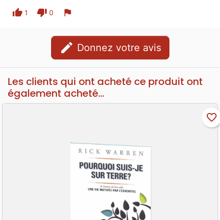
thumb_up
thumb_down
flag
1
0
edit
Donnez votre avis
Les clients qui ont acheté ce produit ont
également acheté...
favorite_border