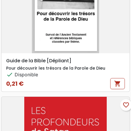
Guide de la Bible [Dépliant]
Pour découvrir les trésors de la Parole de Dieu
check
Disponible
0,21 €
shopping_cart
Prix
favorite_border