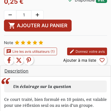
check
Disponible
0,25 €
9 ex.
remove
add
shopping_cart
AJOUTER AU PANIER





Note
chat
edit
Lire les avis utilisateurs (1)
Donnez votre avis
facebook
twitter
pinterest
favorite_border
Description
Un éclairage sur la question
Ce court traité, bien formulé en 10 points, est valable
pour une réflexion seul ou au sein d’un groupe.