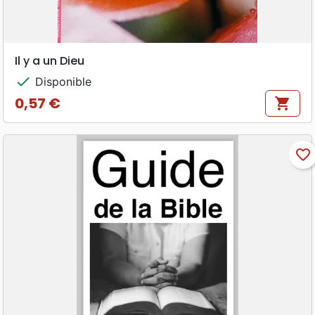
Il y a un Dieu
check
Disponible
0,57 €
shopping_cart
Prix
favorite_border