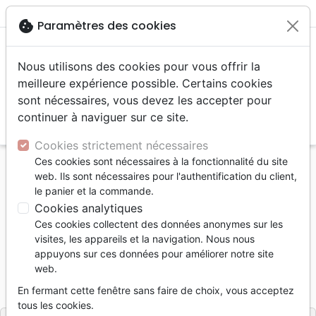
menu
shopping_cart
account_circle
cookie
Paramètres des cookies
Nous utilisons des cookies pour vous offrir la
meilleure expérience possible. Certains cookies
sont nécessaires, vous devez les accepter pour
continuer à naviguer sur ce site.
search
Reche
Cookies strictement nécessaires
Ces cookies sont nécessaires à la fonctionnalité du site
Accueil
Divers
Traités, Brochures (<16 p.)
web. Ils sont nécessaires pour l'authentification du client,
10 raisons de croire que Dieu offre le don parfait
le panier et la commande.
Cookies analytiques
10 raisons de croire que Dieu offre le
Ces cookies collectent des données anonymes sur les
don parfait
visites, les appareils et la navigation. Nous nous
appuyons sur ces données pour améliorer notre site
Auteur :
Mart DeHaan
web.
Référence
RBC0003
EAN
9990000403998
En fermant cette fenêtre sans faire de choix, vous acceptez
Ministères Notre Pain Quotidien
Editeur
tous les cookies.