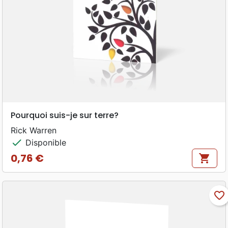
Pourquoi suis-je sur terre?
Rick Warren
check
Disponible
0,76 €
shopping_cart
Prix
favorite_border