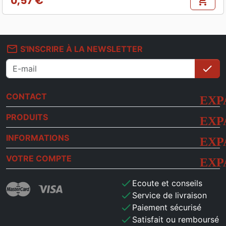
0,57 €
shopping_cart
Prix
mail_outline
S'INSCRIRE À LA NEWSLETTER
check
S'i
CONTACT
PRODUITS
INFORMATIONS
VOTRE COMPTE
check
Ecoute et conseils
check
Service de livraison
check
Paiement sécurisé
check
Satisfait ou remboursé