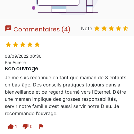
chat





Commentaires (4)
Note





03/09/2022 00:30
Par Aurelie
Bon ouvrage
Je me suis reconnue en tant que maman de 3 enfants
en bas-âge. Des conseils pratiques toujours dansla
bienveillance et ce regard tourné vers l’Eternel. D’être
une maman implique des grosses responsabilités,
servir notre famille c’est aussi servir notre Dieu. Je
recommande l’ouvrage.
thumb_up
thumb_down
flag
1
0