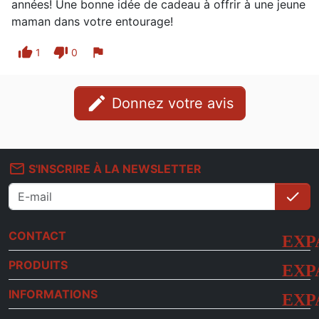
années! Une bonne idée de cadeau à offrir à une jeune
maman dans votre entourage!
thumb_up
thumb_down
flag
1
0
edit
Donnez votre avis
mail_outline
S'INSCRIRE À LA NEWSLETTER
check
S'i
CONTACT
PRODUITS
INFORMATIONS