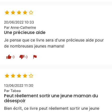





20/06/2022 10:33
Par Anne-Catherine
Une précieuse aide
Je pense que ce livre sera d'une précieuse aide pour
de nombreuses jeunes mamans!
thumb_up
thumb_down
flag
0
0





13/06/2022 11:30
Par Tabea
Peut réellement sortir une jeune maman du
désespoir
Bien écrit, ce livre peut réellement sortir une jeune