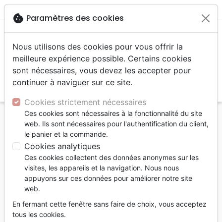
menu
shopping_cart
account_circle
cookie
Paramètres des cookies
Nous utilisons des cookies pour vous offrir la
meilleure expérience possible. Certains cookies
sont nécessaires, vous devez les accepter pour
continuer à naviguer sur ce site.
search
Reche
Cookies strictement nécessaires
Ces cookies sont nécessaires à la fonctionnalité du site
Accueil
Livres
Famille, couple
Education
web. Ils sont nécessaires pour l'authentification du client,
Maman et sereine - conseils et astuces pour le
le panier et la commande.
rester (ou le devenir)
Cookies analytiques
Ces cookies collectent des données anonymes sur les
Maman et sereine
visites, les appareils et la navigation. Nous nous
conseils et astuces pour le rester (ou le
appuyons sur ces données pour améliorer notre site
web.
devenir)
En fermant cette fenêtre sans faire de choix, vous acceptez
Auteur :
Elizabeth El Mostain
tous les cookies.