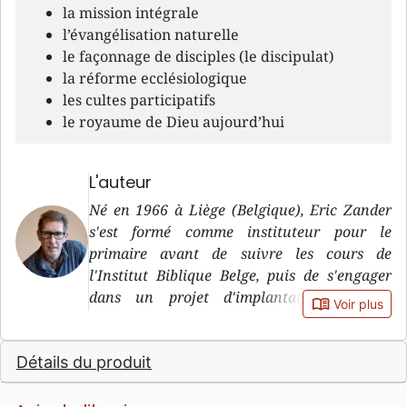
la mission intégrale
l’évangélisation naturelle
le façonnage de disciples (le discipulat)
la réforme ecclésiologique
les cultes participatifs
le royaume de Dieu aujourd’hui
L'auteur
Né en 1966 à Liège (Belgique), Eric Zander
s'est formé comme instituteur pour le
primaire avant de suivre les cours de
l'Institut Biblique Belge, puis de s'engager
dans un projet d'implantation d'église.
book_open
Voir plus
Appelé à la direction des ministères
francophones de la Mission Evangélique
Détails du produit
Belge et une sérieuse crise identitaire, il a
quitté toutes ses responsabilités pour
repartir à zéro à la (re)découverte d'une