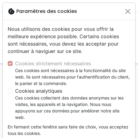
menu
shopping_cart
account_circle
cookie
Paramètres des cookies
Nous utilisons des cookies pour vous offrir la
meilleure expérience possible. Certains cookies
sont nécessaires, vous devez les accepter pour
continuer à naviguer sur ce site.
search
Reche
Cookies strictement nécessaires
Ces cookies sont nécessaires à la fonctionnalité du site
Accueil
Livres
Eglise
web. Ils sont nécessaires pour l'authentification du client,
Église sans les murs (L') - Cheminer ensemble avec
le panier et la commande.
Jésus
Cookies analytiques
Ces cookies collectent des données anonymes sur les
L'Église sans les murs
visites, les appareils et la navigation. Nous nous
Cheminer ensemble avec Jésus
appuyons sur ces données pour améliorer notre site
web.
Auteur :
Eric Zander
En fermant cette fenêtre sans faire de choix, vous acceptez
Référence
MB3594
EAN
9782826035947
tous les cookies.
La Maison de la Bible