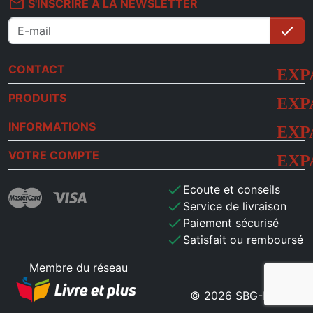
mail_outline
S'INSCRIRE À LA NEWSLETTER
check
S'i
CONTACT
PRODUITS
INFORMATIONS
VOTRE COMPTE
check
Ecoute et conseils
check
Service de livraison
check
Paiement sécurisé
check
Satisfait ou remboursé
Membre du réseau
© 2026 SBG-MB