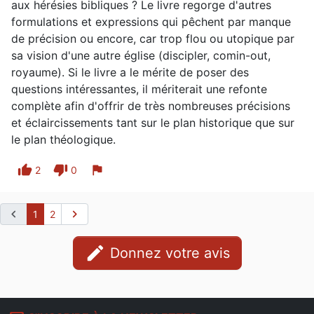
aux hérésies bibliques ? Le livre regorge d'autres
formulations et expressions qui pêchent par manque
de précision ou encore, car trop flou ou utopique par
sa vision d'une autre église (discipler, comin-out,
royaume). Si le livre a le mérite de poser des
questions intéressantes, il mériterait une refonte
complète afin d'offrir de très nombreuses précisions
et éclaircissements tant sur le plan historique que sur
le plan théologique.
thumb_up
thumb_down
flag
2
0
chevron_left
chevron_right
1
2
edit
Donnez votre avis