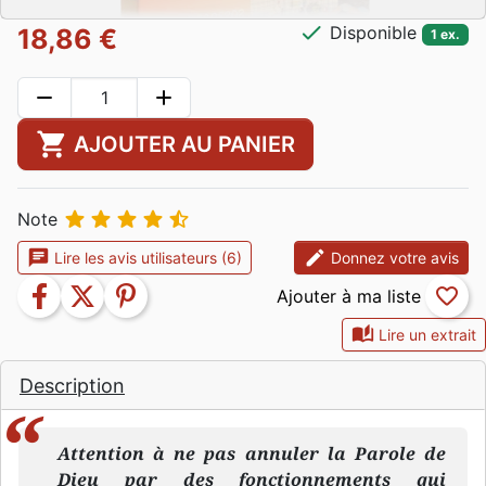
check
Disponible
18,86 €
1 ex.
remove
add
shopping_cart
AJOUTER AU PANIER





Note
chat
edit
Lire les avis utilisateurs (6)
Donnez votre avis
facebook
twitter
pinterest
favorite_border
auto_stories
Lire un extrait
Description
Attention à ne pas annuler la Parole de
Dieu par des fonctionnements qui