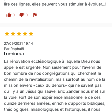
lire ces lignes, elles peuvent vous stimuler à évoluer…!
thumb_up
thumb_down
flag
0
0





27/09/2021 19:14
Par Raphaël
Lumineux
La rénovation ecclésiologique à laquelle Dieu nous
appelle est urgente. Non seulement pour l’avenir de
bon nombre de nos congrégations qui cherchent le
chemin de la revitalisation, mais surtout au nom de la
mission envers «ceux du dehors» qui ne savent pas
qu’il y a un Jésus qui sauve. Eric Zander nous met sur
la voie. Fort de son expérience missionnelle de ces
quinze dernières années, enrichie d’apports bibliques,
théologiques, missiologiques et historiques, il nous