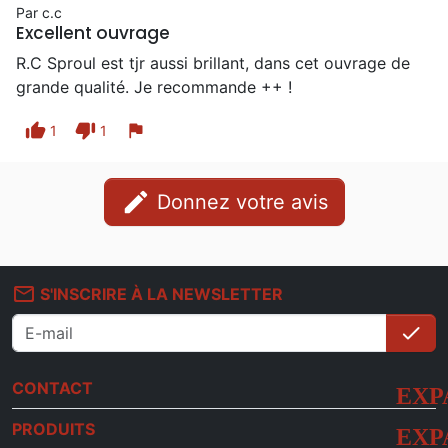
Par c.c
Excellent ouvrage
R.C Sproul est tjr aussi brillant, dans cet ouvrage de
grande qualité. Je recommande ++ !
thumb_up
thumb_down
flag
1
1
edit
Donnez votre avis
mail_outline
S'INSCRIRE À LA NEWSLETTER
check
S'i
CONTACT
PRODUITS