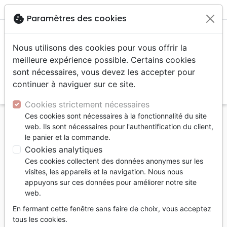
menu
shopping_cart
account_circle
cookie
Paramètres des cookies
Nous utilisons des cookies pour vous offrir la
meilleure expérience possible. Certains cookies
sont nécessaires, vous devez les accepter pour
continuer à naviguer sur ce site.
search
Reche
Cookies strictement nécessaires
Ces cookies sont nécessaires à la fonctionnalité du site
Accueil
Livres
Edification
Croissance spirituelle
web. Ils sont nécessaires pour l'authentification du client,
Vivons-nous les derniers jours ? - [Questions
le panier et la commande.
cruciales]
Cookies analytiques
Ces cookies collectent des données anonymes sur les
Vivons-nous les derniers jours ?
visites, les appareils et la navigation. Nous nous
[Questions cruciales]
appuyons sur ces données pour améliorer notre site
web.
Auteur :
Robert C. Sproul
En fermant cette fenêtre sans faire de choix, vous acceptez
Référence
PC9518
EAN
9782924895184
tous les cookies.
La Rochelle