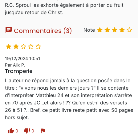
R.C. Sproul les exhorte également à porter du fruit
jusqu’au retour de Christ.
chat





Commentaires (3)
Note





19/12/2024 10:51
Par Alix P.
Tromperie
L'auteur ne répond jamais à la question posée dans le
titre : "vivons nous les derniers jours ?" Il se contente
d'interpréter Matthieu 24 et son interprétation s'arrête
en 70 après JC...et alors !!?? Qu'en est-il des versets
26 à 51 ?.. Bref, ce petit livre reste petit avec 50 pages
hors sujet.
thumb_up
thumb_down
flag
0
0