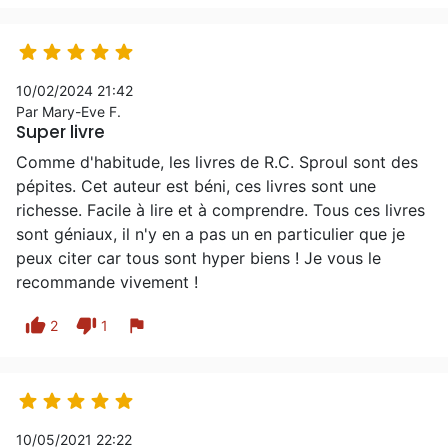





10/02/2024 21:42
Par Mary-Eve F.
Super livre
Comme d'habitude, les livres de R.C. Sproul sont des
pépites. Cet auteur est béni, ces livres sont une
richesse. Facile à lire et à comprendre. Tous ces livres
sont géniaux, il n'y en a pas un en particulier que je
peux citer car tous sont hyper biens ! Je vous le
recommande vivement !
thumb_up
thumb_down
flag
2
1





10/05/2021 22:22