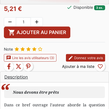
check
Disponible
5,21 €
3 ex.
remove
add
shopping_cart
AJOUTER AU PANIER





Note
chat
edit
Lire les avis utilisateurs (3)
Donnez votre avis
facebook
twitter
pinterest
favorite_border
Description
Nous devons être prêts
Dans ce bref ouvrage l’auteur aborde la question