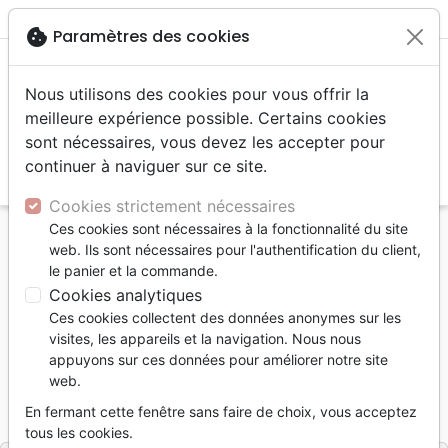
menu
shopping_cart
account_circle
cookie
Paramètres des cookies
Nous utilisons des cookies pour vous offrir la
meilleure expérience possible. Certains cookies
sont nécessaires, vous devez les accepter pour
continuer à naviguer sur ce site.
search
Reche
Cookies strictement nécessaires
Ces cookies sont nécessaires à la fonctionnalité du site
Accueil
Livres
Témoignages, biographies
web. Ils sont nécessaires pour l'authentification du client,
Nora - Victoire sur la boulimie
le panier et la commande.
Cookies analytiques
Nora
Ces cookies collectent des données anonymes sur les
Victoire sur la boulimie
visites, les appareils et la navigation. Nous nous
appuyons sur ces données pour améliorer notre site
Auteur :
Anke Hartmann
web.
Référence
OUR1071
EAN
9782940335718
En fermant cette fenêtre sans faire de choix, vous acceptez
Ourania
Editeur
tous les cookies.