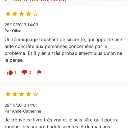





28/10/2013 14:03
Par Olive
Un témoignage touchant de sincérité, qui apporte une
aide concrète aux personnes concernées par le
problème. Et il y en a très probablement plus qu'on ne
le pense.
thumb_up
thumb_down
flag
1
0





28/10/2013 14:01
Par Anne-Catherine
Je trouve ce livre très vrai et je suis sûre qu'il pourra
toucher beaucoup d'adolescentes et de mamans