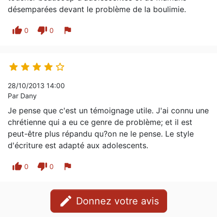
désemparées devant le problème de la boulimie.
thumb_up
thumb_down
flag
0
0





28/10/2013 14:00
Par Dany
Je pense que c'est un témoignage utile. J'ai connu une
chrétienne qui a eu ce genre de problème; et il est
peut-être plus répandu qu?on ne le pense. Le style
d'écriture est adapté aux adolescents.
thumb_up
thumb_down
flag
0
0
edit
Donnez votre avis