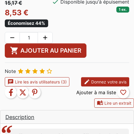
check
Disponible jusqu'à épuisement
15,17 €
1 ex.
8,53 €
Économisez 44%
remove
add
shopping_cart
AJOUTER AU PANIER





Note
chat
edit
Lire les avis utilisateurs (3)
Donnez votre avis
facebook
twitter
pinterest
favorite_border
auto_stories
Lire un extrait
Description