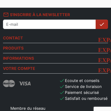
mail_outline
S'INSCRIRE À LA NEWSLETTER
check
S'i
CONTACT
PRODUITS
INFORMATIONS
VOTRE COMPTE
check
Ecoute et conseils
check
Service de livraison
check
Paiement sécurisé
check
Satisfait ou remboursé
Membre du réseau