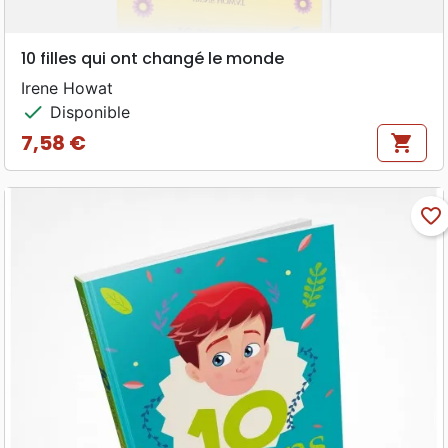
10 filles qui ont changé le monde
Irene Howat
check
Disponible
7,58 €
shopping_cart
Prix
favorite_border