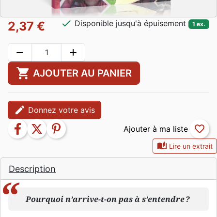
check
Disponible jusqu'à épuisement
2,37 €
1 ex.
remove
add
shopping_cart
AJOUTER AU PANIER
edit
Donnez votre avis
facebook
twitter
pinterest
favorite_border
auto_stories
Lire un extrait
Description
Pourquoi n’arrive-t-on pas à s’entendre ?