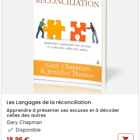
Les Langages de la réconciliation
Apprendre à présenter ses excuses et à décoder
celles des autres
Gary Chapman
check
Disponible
18,96 €
shopping_cart