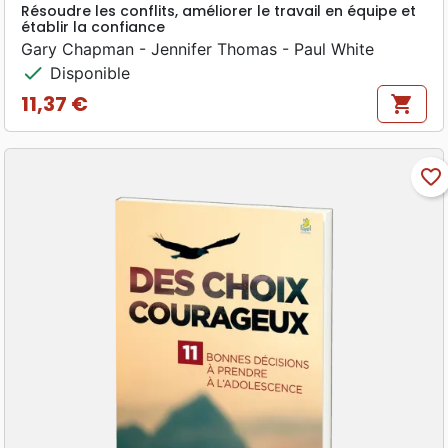
Résoudre les conflits, améliorer le travail en équipe et
établir la confiance
Gary Chapman - Jennifer Thomas - Paul White
check
Disponible
11,37 €
shopping_cart
Prix
favorite_border