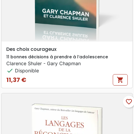
Des choix courageux
11 bonnes décisions à prendre à l’adolescence
Clarence Shuler - Gary Chapman
check
Disponible
11,37 €
shopping_cart
Prix
favorite_border