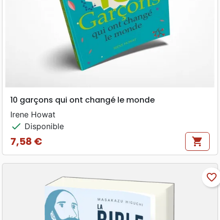
10 garçons qui ont changé le monde
Irene Howat
check
Disponible
7,58 €
shopping_cart
Prix
favorite_border