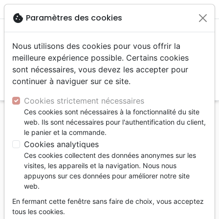
menu
shopping_cart
account_circle
cookie
Paramètres des cookies
Nous utilisons des cookies pour vous offrir la
meilleure expérience possible. Certains cookies
sont nécessaires, vous devez les accepter pour
continuer à naviguer sur ce site.
search
Reche
Cookies strictement nécessaires
Ces cookies sont nécessaires à la fonctionnalité du site
Accueil
Livres
Enfants
Adolescents, Jeunes
web. Ils sont nécessaires pour l'authentification du client,
15 à 18 ans
le panier et la commande.
Je connais quelqu'un qui a des problèmes avec les
Cookies analytiques
autres
Ces cookies collectent des données anonymes sur les
visites, les appareils et la navigation. Nous nous
Je connais quelqu'un qui a des
appuyons sur ces données pour améliorer notre site
problèmes avec les autres
web.
Auteur :
Josh McDowell
-
Stewart McDowell
En fermant cette fenêtre sans faire de choix, vous acceptez
tous les cookies.
Référence
MB3532
EAN
9782826035329