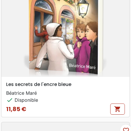
Les secrets de l'encre bleue
Béatrice Maré
check
Disponible
11,85 €
shopping_cart
Prix
favorite_border