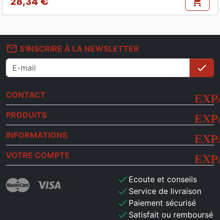
28,34 €
shopping_cart
Prix
mail_outline
S'INSCRIRE À LA NEWSLETTER
check
S'i
CONTACT
PRODUITS
INFORMATIONS
VOTRE COMPTE
check
Ecoute et conseils
check
Service de livraison
check
Paiement sécurisé
check
Satisfait ou remboursé