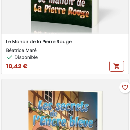
Le Manoir de la Pierre Rouge
Béatrice Maré
check
Disponible
10,42 €
shopping_cart
Prix
favorite_border