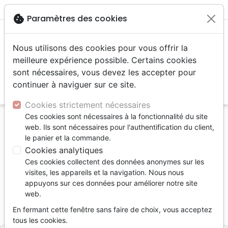
menu
shopping_cart
account_circle
cookie
Paramètres des cookies
Nous utilisons des cookies pour vous offrir la
meilleure expérience possible. Certains cookies
sont nécessaires, vous devez les accepter pour
continuer à naviguer sur ce site.
search
Reche
Cookies strictement nécessaires
Ces cookies sont nécessaires à la fonctionnalité du site
Accueil
Livres
Apologétique
web. Ils sont nécessaires pour l'authentification du client,
Guide des religions - Perspective chrétienne
le panier et la commande.
Cookies analytiques
Guide des religions
Ces cookies collectent des données anonymes sur les
Perspective chrétienne
visites, les appareils et la navigation. Nous nous
appuyons sur ces données pour améliorer notre site
Auteur :
Dean C. Halverson
web.
Référence
MB3501
EAN
9782826035015
En fermant cette fenêtre sans faire de choix, vous acceptez
La Maison de la Bible
Editeur
tous les cookies.