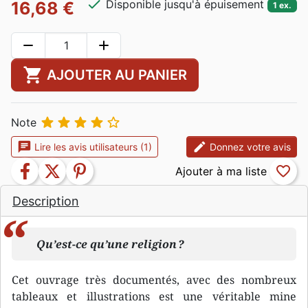
check
Disponible jusqu'à épuisement
16,68 €
1 ex.
remove
add
shopping_cart
AJOUTER AU PANIER





Note
chat
edit
Lire les avis utilisateurs (1)
Donnez votre avis
facebook
twitter
pinterest
favorite_border
Description
Qu’est-ce qu’une religion ?
Cet ouvrage très documentés, avec des nombreux
tableaux et illustrations est une véritable mine