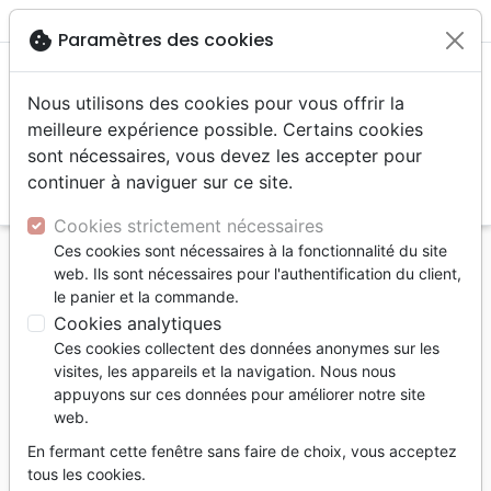
menu
shopping_cart
account_circle
cookie
Paramètres des cookies
Nous utilisons des cookies pour vous offrir la
meilleure expérience possible. Certains cookies
sont nécessaires, vous devez les accepter pour
continuer à naviguer sur ce site.
search
Reche
Cookies strictement nécessaires
Ces cookies sont nécessaires à la fonctionnalité du site
Accueil
Jeunesse
web. Ils sont nécessaires pour l'authentification du client,
Jésus, un héros pas comme les autres - Super-
le panier et la commande.
héros ou héros super ?
Cookies analytiques
Ces cookies collectent des données anonymes sur les
Jésus, un héros pas comme les
visites, les appareils et la navigation. Nous nous
autres
appuyons sur ces données pour améliorer notre site
web.
Super-héros ou héros super ?
En fermant cette fenêtre sans faire de choix, vous acceptez
Auteur :
Rebecca Ribay-Redon
tous les cookies.