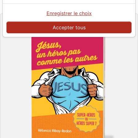
Référence
SCR2013
EAN
9782826020134
Scripsi
Editeur
Enregistrer le choix
Accepter tous