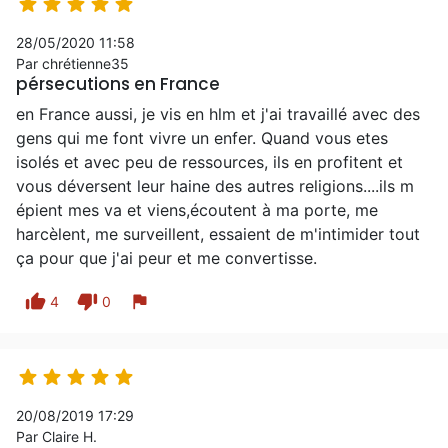





28/05/2020 11:58
Par chrétienne35
pérsecutions en France
en France aussi, je vis en hlm et j'ai travaillé avec des
gens qui me font vivre un enfer. Quand vous etes
isolés et avec peu de ressources, ils en profitent et
vous déversent leur haine des autres religions....ils m
épient mes va et viens,écoutent à ma porte, me
harcèlent, me surveillent, essaient de m'intimider tout
ça pour que j'ai peur et me convertisse.
thumb_up
thumb_down
flag
4
0





20/08/2019 17:29
Par Claire H.