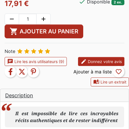
check
Disponible
17,91 €
2 ex.
remove
add
shopping_cart
AJOUTER AU PANIER





Note
chat
edit
Lire les avis utilisateurs (9)
Donnez votre avis
facebook
twitter
pinterest
favorite_border
auto_stories
Lire un extrait
Description
Il est impossible de lire ces incroyables
récits authentiques et de rester indifférent