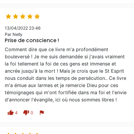





13/04/2022 23:46
Par Nelly
Prise de conscience !
Comment dire que ce livre m'a profondément
bouleversé ! Je me suis demandée si j'avais vraiment
la foi tellement la foi de ces gens est immense et
ancrée jusqu'à la mort ! Mais je crois que le St Esprit
nous conduit dans les temps de persécution.. Ce livre
m'a émue aux larmes et je remercie Dieu pour ces
témoignages qui m'ont fortifiée dans ma foi et l'envie
d'annoncer l'évangile, ici où nous sommes libres !
thumb_up
thumb_down
flag
4
0