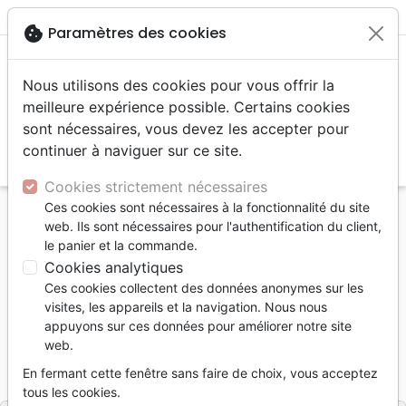
menu
shopping_cart
account_circle
cookie
Paramètres des cookies
Nous utilisons des cookies pour vous offrir la
meilleure expérience possible. Certains cookies
sont nécessaires, vous devez les accepter pour
continuer à naviguer sur ce site.
search
Reche
Cookies strictement nécessaires
Ces cookies sont nécessaires à la fonctionnalité du site
Accueil
Livres
Témoignages, biographies
web. Ils sont nécessaires pour l'authentification du client,
Chrétiens en danger de mort - Quand la foi coûte
le panier et la commande.
Cookies analytiques
Chrétiens en danger de mort
Ces cookies collectent des données anonymes sur les
Quand la foi coûte
visites, les appareils et la navigation. Nous nous
appuyons sur ces données pour améliorer notre site
Auteur :
Tom Doyle
-
Greg Webster
web.
Référence
OUR1043
EAN
9782940335435
En fermant cette fenêtre sans faire de choix, vous acceptez
Ourania
Editeur
tous les cookies.