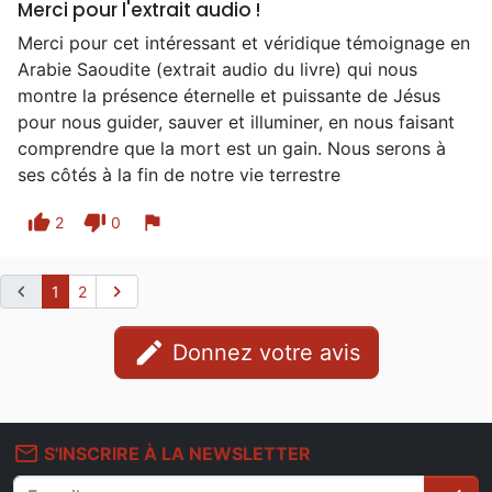
Merci pour l'extrait audio !
Merci pour cet intéressant et véridique témoignage en
Arabie Saoudite (extrait audio du livre) qui nous
montre la présence éternelle et puissante de Jésus
pour nous guider, sauver et illuminer, en nous faisant
comprendre que la mort est un gain. Nous serons à
ses côtés à la fin de notre vie terrestre
thumb_up
thumb_down
flag
2
0
chevron_left
chevron_right
1
2
edit
Donnez votre avis
mail_outline
S'INSCRIRE À LA NEWSLETTER