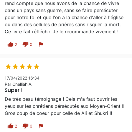
rend compte que nous avons de la chance de vivre
dans un pays sans guerre, sans se faire persécuter
pour notre foi et que l'on a la chance d'aller à l'église
ou dans des cellules de prières sans risquer la mort.
Ce livre fait réfléchir. Je le recommande vivement !
thumb_up
thumb_down
flag
2
0





17/04/2022 16:34
Par Chelliah A.
Super !
De très beau témoignage ! Cela m'a faut ouvrir les
yeux sur les chrétiens pérsécutés aux Moyen-Orient !!
Gros coup de coeur pour celle de Ali et Shukri !!
thumb_up
thumb_down
flag
2
0