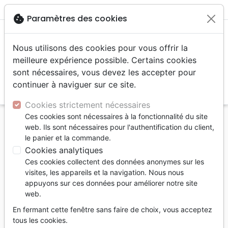
menu
shopping_cart
account_circle
cookie
Paramètres des cookies
Nous utilisons des cookies pour vous offrir la
meilleure expérience possible. Certains cookies
sont nécessaires, vous devez les accepter pour
continuer à naviguer sur ce site.
search
Reche
Cookies strictement nécessaires
Ces cookies sont nécessaires à la fonctionnalité du site
Accueil
Bibles
Audio-Bibles
web. Ils sont nécessaires pour l'authentification du client,
Bible Segond 21 audio - Modèle Envoy 2 - Lecteur
le panier et la commande.
à recharge solaire - livré avec écouteurs et câble de
Cookies analytiques
charge USB
Ces cookies collectent des données anonymes sur les
visites, les appareils et la navigation. Nous nous
Bible Segond 21 audio - Modèle Envoy
appuyons sur ces données pour améliorer notre site
2
web.
Lecteur à recharge solaire - livré avec
En fermant cette fenêtre sans faire de choix, vous acceptez
écouteurs et câble de charge USB
tous les cookies.