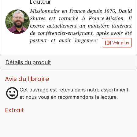
L'auteur
Missionnaire en France depuis 1976, David
Shutes est rattaché à France-Mission. Il
exerce actuellement un ministère itinérant
de conférencier-enseignant, après avoir été
pasteur et avoir largement participé au
book_open
Voir plus
travail parmi la jeunesse, tout en enseignant
à l’Institut Biblique de Genève.
Détails du produit
Avis du libraire
mood
Cet ouvrage est retenu dans notre assortiment
et nous vous en recommandons la lecture.
Extrait