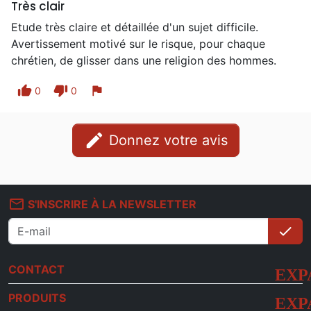
Très clair
Etude très claire et détaillée d'un sujet difficile.
Avertissement motivé sur le risque, pour chaque
chrétien, de glisser dans une religion des hommes.
thumb_up
thumb_down
flag
0
0
edit
Donnez votre avis
mail_outline
S'INSCRIRE À LA NEWSLETTER
check
S'i
CONTACT
PRODUITS