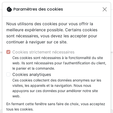
menu
shopping_cart
account_circle
cookie
Paramètres des cookies
Nous utilisons des cookies pour vous offrir la
meilleure expérience possible. Certains cookies
sont nécessaires, vous devez les accepter pour
continuer à naviguer sur ce site.
search
Reche
Cookies strictement nécessaires
Ces cookies sont nécessaires à la fonctionnalité du site
Accueil
Livres
Evangelisation
web. Ils sont nécessaires pour l'authentification du client,
Livres d'évangélisation
le panier et la commande.
Homme, le mal et la pensée de Dieu (L')
Cookies analytiques
Ces cookies collectent des données anonymes sur les
L'homme, le mal et la pensée de Dieu
visites, les appareils et la navigation. Nous nous
Auteur :
David Shutes
appuyons sur ces données pour améliorer notre site
web.
Référence
OUR2019
EAN
9782889130191
En fermant cette fenêtre sans faire de choix, vous acceptez
Ourania
Editeur
tous les cookies.