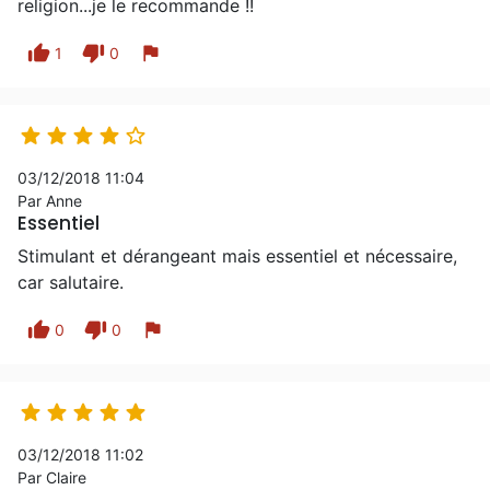
religion...je le recommande !!
thumb_up
thumb_down
flag
1
0





03/12/2018 11:04
Par Anne
Essentiel
Stimulant et dérangeant mais essentiel et nécessaire,
car salutaire.
thumb_up
thumb_down
flag
0
0





03/12/2018 11:02
Par Claire