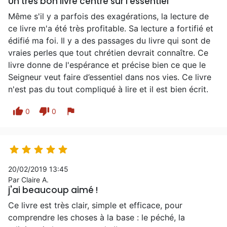
Un très bon livre centré sur l'essentiel
Même s'il y a parfois des exagérations, la lecture de
ce livre m'a été très profitable. Sa lecture a fortifié et
édifié ma foi. Il y a des passages du livre qui sont de
vraies perles que tout chrétien devrait connaître. Ce
livre donne de l'espérance et précise bien ce que le
Seigneur veut faire d’essentiel dans nos vies. Ce livre
n'est pas du tout compliqué à lire et il est bien écrit.
thumb_up
thumb_down
flag
0
0





20/02/2019 13:45
Par Claire A.
j'ai beaucoup aimé !
Ce livre est très clair, simple et efficace, pour
comprendre les choses à la base : le péché, la