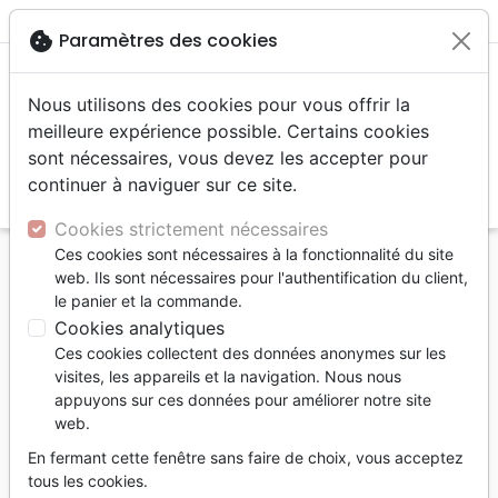
menu
shopping_cart
account_circle
cookie
Paramètres des cookies
Nous utilisons des cookies pour vous offrir la
meilleure expérience possible. Certains cookies
sont nécessaires, vous devez les accepter pour
continuer à naviguer sur ce site.
search
Reche
Cookies strictement nécessaires
Ces cookies sont nécessaires à la fonctionnalité du site
Accueil
Livres
Edification
web. Ils sont nécessaires pour l'authentification du client,
Victorieux par grâce - Ce que vous avez toujours
le panier et la commande.
espéré de votre vie chrétienne!
Cookies analytiques
Ces cookies collectent des données anonymes sur les
Victorieux par grâce
visites, les appareils et la navigation. Nous nous
Ce que vous avez toujours espéré de
appuyons sur ces données pour améliorer notre site
web.
votre vie chrétienne!
En fermant cette fenêtre sans faire de choix, vous acceptez
Auteur :
Steve McVey
tous les cookies.