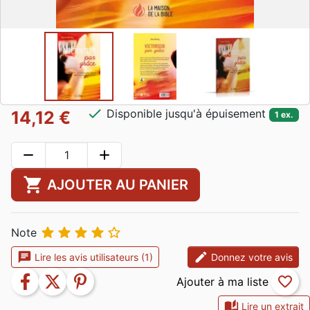
check
Disponible jusqu'à épuisement
14,12 €
1 ex.
remove
add
shopping_cart
AJOUTER AU PANIER





Note
chat
edit
Lire les avis utilisateurs (1)
Donnez votre avis
facebook
twitter
pinterest
favorite_border
auto_stories
Lire un extrait