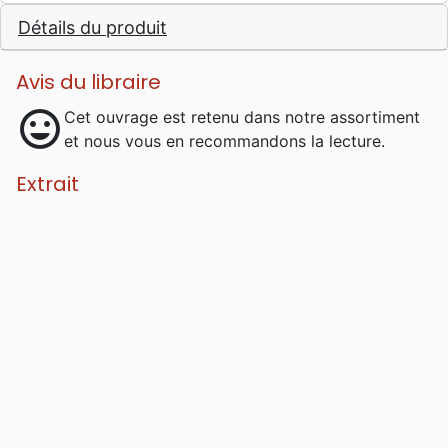
Maison de la Bible, après Victorieux par
Détails du produit
grâce .
Avis du libraire
mood
Cet ouvrage est retenu dans notre assortiment
et nous vous en recommandons la lecture.
Extrait