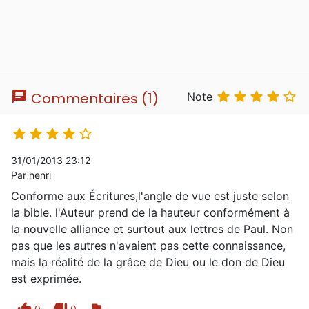
chat





Commentaires (1)
Note





31/01/2013 23:12
Par henri
Conforme aux Écritures,l'angle de vue est juste selon
la bible. l'Auteur prend de la hauteur conformément à
la nouvelle alliance et surtout aux lettres de Paul. Non
pas que les autres n'avaient pas cette connaissance,
mais la réalité de la grâce de Dieu ou le don de Dieu
est exprimée.
thumb_up
thumb_down
flag
0
0