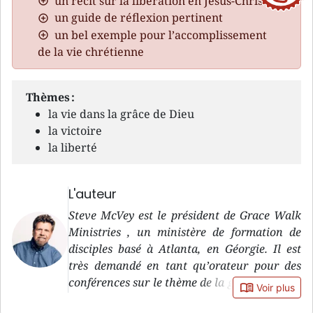
un récit sur la libération en Jésus-Christ
un guide de réflexion pertinent
un bel exemple pour l’accomplissement
de la vie chrétienne
Thèmes :
la vie dans la grâce de Dieu
la victoire
la liberté
L'auteur
Steve McVey est le président de Grace Walk
Ministries , un ministère de formation de
disciples basé à Atlanta, en Géorgie. Il est
très demandé en tant qu’orateur pour des
conférences sur le thème de la grâce. Ce livre
book_open
Voir plus
est le deuxième du même auteur édité par La