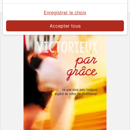
Référence
MB3572
EAN
9782826035725
La Maison de la Bible
Editeur
Enregistrer le choix
Accepter tous