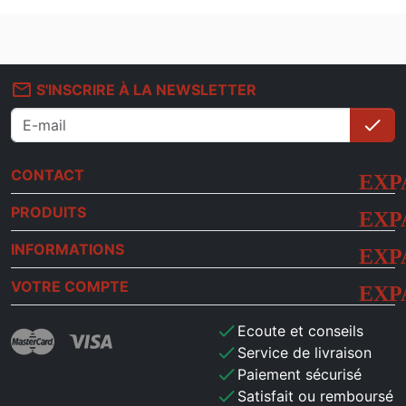
mail_outline
S'INSCRIRE À LA NEWSLETTER
check
S'i
CONTACT
PRODUITS
INFORMATIONS
VOTRE COMPTE
check
Ecoute et conseils
check
Service de livraison
check
Paiement sécurisé
check
Satisfait ou remboursé