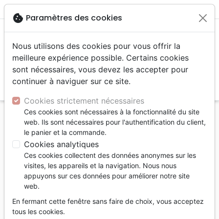
menu
shopping_cart
account_circle
cookie
Paramètres des cookies
Nous utilisons des cookies pour vous offrir la
meilleure expérience possible. Certains cookies
sont nécessaires, vous devez les accepter pour
continuer à naviguer sur ce site.
search
Reche
Cookies strictement nécessaires
Ces cookies sont nécessaires à la fonctionnalité du site
Accueil
Divers
Calendriers, agendas
web. Ils sont nécessaires pour l'authentification du client,
Calendriers mural
le panier et la commande.
Merveilles (sans textes) - Calendrier mural
Cookies analytiques
Ces cookies collectent des données anonymes sur les
Merveilles (sans textes)
visites, les appareils et la navigation. Nous nous
Calendrier mural
appuyons sur ces données pour améliorer notre site
web.
Millésime :
2027
En fermant cette fenêtre sans faire de choix, vous acceptez
Référence
FAT639202
EAN
3700318999313
tous les cookies.
Fatzer
Cedis