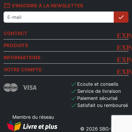
mail_outline
S'INSCRIRE À LA NEWSLETTER
check
S'i
CONTACT
PRODUITS
INFORMATIONS
VOTRE COMPTE
check
Ecoute et conseils
check
Service de livraison
check
Paiement sécurisé
check
Satisfait ou remboursé
Membre du réseau
© 2026 SBG-MB