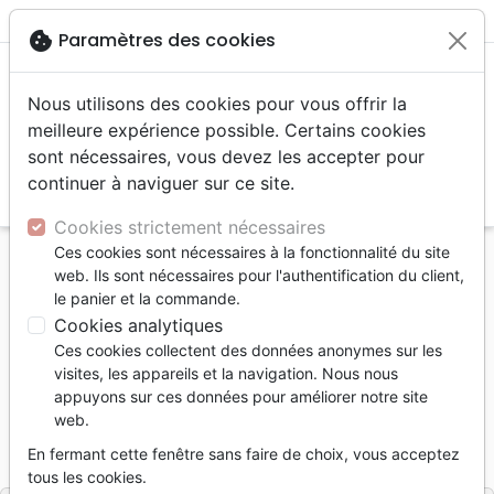
menu
shopping_cart
account_circle
cookie
Paramètres des cookies
Nous utilisons des cookies pour vous offrir la
meilleure expérience possible. Certains cookies
sont nécessaires, vous devez les accepter pour
continuer à naviguer sur ce site.
search
Reche
Cookies strictement nécessaires
Ces cookies sont nécessaires à la fonctionnalité du site
Accueil
Livres
Commentaires
Marc
web. Ils sont nécessaires pour l'authentification du client,
Marc - Se plonger dans la Parole
le panier et la commande.
Cookies analytiques
Marc
Ces cookies collectent des données anonymes sur les
Se plonger dans la Parole
visites, les appareils et la navigation. Nous nous
appuyons sur ces données pour améliorer notre site
Auteur :
Etienne Koning
-
Timothée Koning
web.
Référence
BLF7157
EAN
9782386571572
En fermant cette fenêtre sans faire de choix, vous acceptez
BLF Éditions
Editeur
tous les cookies.