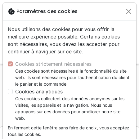
menu
shopping_cart
account_circle
cookie
Paramètres des cookies
Nous utilisons des cookies pour vous offrir la
meilleure expérience possible. Certains cookies
sont nécessaires, vous devez les accepter pour
continuer à naviguer sur ce site.
search
Reche
Cookies strictement nécessaires
Ces cookies sont nécessaires à la fonctionnalité du site
Accueil
Divers
Objets cadeaux
web. Ils sont nécessaires pour l'authentification du client,
Décoration "Naissance de Jésus" en bois d'olivier
le panier et la commande.
Cookies analytiques
Décoration "Naissance de Jésus" en
Ces cookies collectent des données anonymes sur les
bois d'olivier
visites, les appareils et la navigation. Nous nous
appuyons sur ces données pour améliorer notre site
Référence
PRAI7431
EAN
3700318974310
web.
Praisent
Editeur
En fermant cette fenêtre sans faire de choix, vous acceptez
tous les cookies.