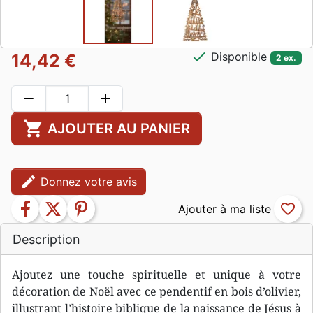
check
Disponible
14,42 €
2 ex.
remove
add
shopping_cart
AJOUTER AU PANIER
edit
Donnez votre avis
facebook
twitter
pinterest
favorite_border
Description
Ajoutez une touche spirituelle et unique à votre
décoration de Noël avec ce pendentif en bois d’olivier,
illustrant l’histoire biblique de la naissance de Jésus à