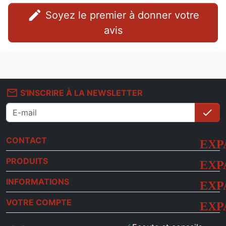
edit
Soyez le premier à donner votre
avis
mail_outline
S'INSCRIRE À LA NEWSLETTER
check
S'i
CONTACT
PRODUITS
INFORMATIONS
VOTRE COMPTE