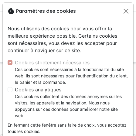
menu
shopping_cart
account_circle
cookie
Paramètres des cookies
Nous utilisons des cookies pour vous offrir la
meilleure expérience possible. Certains cookies
sont nécessaires, vous devez les accepter pour
continuer à naviguer sur ce site.
search
Reche
Cookies strictement nécessaires
Ces cookies sont nécessaires à la fonctionnalité du site
Accueil
Livres
Edification
web. Ils sont nécessaires pour l'authentification du client,
Non à l'inquiétude - Accéder à la paix véritable
le panier et la commande.
Cookies analytiques
Non à l'inquiétude
Ces cookies collectent des données anonymes sur les
Accéder à la paix véritable
visites, les appareils et la navigation. Nous nous
appuyons sur ces données pour améliorer notre site
Auteur :
John F. MacArthur
web.
Référence
PC2639
EAN
9782890826397
En fermant cette fenêtre sans faire de choix, vous acceptez
Impact
Editeur
tous les cookies.