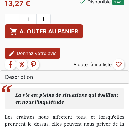
check
Disponible
13,27 €
1 ex.
remove
add
shopping_cart
AJOUTER AU PANIER
edit
Donnez votre avis
facebook
twitter
pinterest
favorite_border
Description
La vie est pleine de situations qui éveillent
en nous l’inquiétude
Les craintes nous affectent tous, et lorsqu’elles
prennent le dessus, elles peuvent nous priver de la