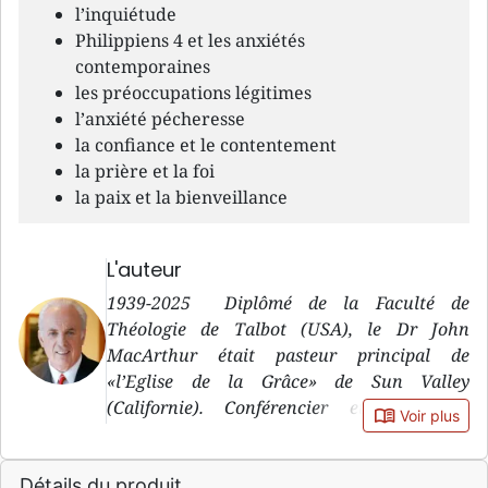
l’inquiétude
Philippiens 4 et les anxiétés
contemporaines
les préoccupations légitimes
l’anxiété pécheresse
la confiance et le contentement
la prière et la foi
la paix et la bienveillance
L'auteur
1939-2025 Diplômé de la Faculté de
Théologie de Talbot (USA), le Dr John
MacArthur était pasteur principal de
«l’Eglise de la Grâce» de Sun Valley
(Californie). Conférencier et professeur
book_open
Voir plus
réputé, il animait un programme quotidien
d’évangélisation diffusé sur plus de 1000
Détails du produit
stations de radio en Amérique du Nord, en