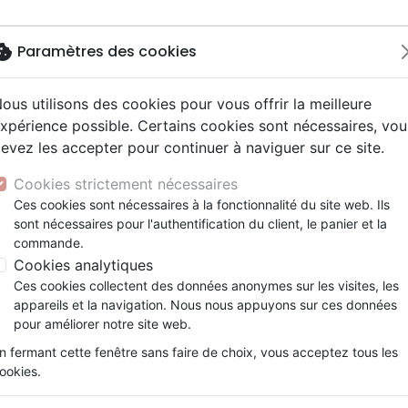
okie
Paramètres des cookies
ous utilisons des cookies pour vous offrir la meilleure
Nouveautés
Bibles
Livres
eBooks
J
xpérience possible. Certains cookies sont nécessaires, vou
evez les accepter pour continuer à naviguer sur ce site.
eaux Testaments
ine
lité
 ans
lations
ns animés
s
Etude biblique
Bandes dessinées
Découverte de la foi
Adolescents, jeunes
Rap, Hip-hop
Films, fiction
Jeux
e bleu en aluminium « Dieu est un guide parfait »
ons
cation
e
2 ans
ry, Latino, Folk
gnement, conférences
elisation
Segond 21
Famille, couple
Méditations
Bibles jeunesse
Instrumental
Documentaires, reportage
Accessoires de Bible
Cookies strictement nécessaires
iles
e
esse
ro
iels
Segond
Souffrance, Relation d'aide
Souffrance, Relation d'aide
Louange, Adoration
Papeterie
Stylo à bille bleu en alumini
Ces cookies sont nécessaires à la fonctionnalité du site web. Ils
k
elisation
ue
esse
sont nécessaires pour l'authentification du client, le panier et la
NEG
Santé
Psychologie
Hardrock, Métal
parfait »
commande.
cations
ts
le, Couple
l, Soul
Darby
Ethique, société, politique
Apologétique
Pop, Rock
Cookies analytiques
Référence
CEDI6383
EAN
3700318963833
E
ation
Événements actuels
Ces cookies collectent des données anonymes sur les visites, les
Description
Détails du produit
appareils et la navigation. Nous nous appuyons sur ces données
pour améliorer notre site web.
Stylo à bille bleu en aluminium « Dieu est u
n fermant cette fenêtre sans faire de choix, vous acceptez tous les
blanc (réf. STYL2011)
ookies.
Fin et élégant avec finition couleur cuivre