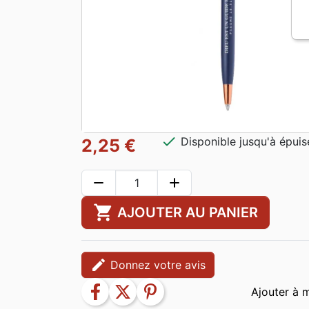
check
Disponible jusqu'à épui
2,25 €
remove
add
shopping_cart
AJOUTER AU PANIER
edit
Donnez votre avis
facebook
twitter
pinterest