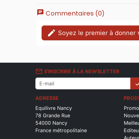
chat
Commentaires (0)
edit
Soyez le premier à donner v
mail_outline
S'INSCRIRE À LA NEWSLETTER
che
ADRESSE
PROD
Equilivre Nancy
Promo
78 Grande Rue
Nouve
54000 Nancy
Meille
France métropolitaine
Editeu
Auteu