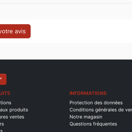
otre avis
ck
S'inscrire
UITS
INFORMATIONS
tions
Protection des données
aux produits
Conditions générales de ve
ures ventes
Notre magasin
rs
Questions fréquentes
rs