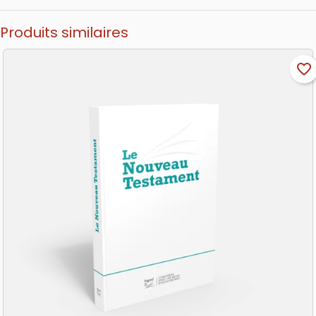
Produits similaires
favorite_border