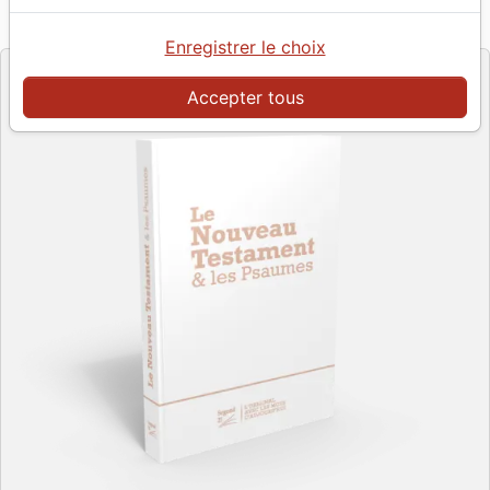
Référence
SG12606
EAN
9782608126061
Société Biblique de Genève
Editeur
Enregistrer le choix
Accepter tous