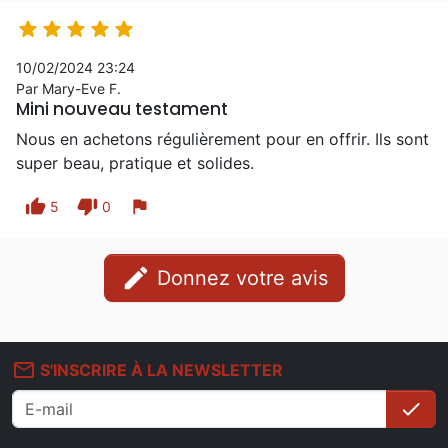





10/02/2024 23:24
Par Mary-Eve F.
Mini nouveau testament
Nous en achetons régulièrement pour en offrir. Ils sont
super beau, pratique et solides.
thumb_up
thumb_down
flag
5
0
edit
Donnez votre avis
mail_outline
S'INSCRIRE À LA NEWSLETTER
check
S'i