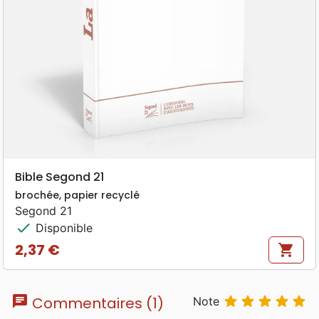
Bible Segond 21
brochée, papier recyclé
Segond 21
check
Disponible
2,37 €
shopping_cart
Prix
chat





Commentaires (1)
Note