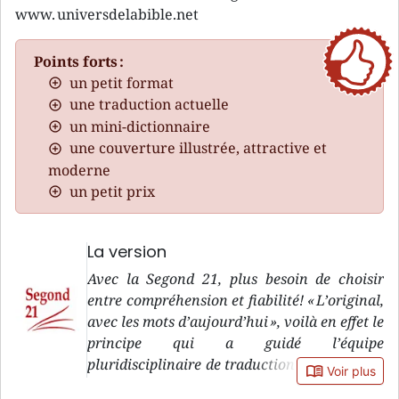
www. universdelabible.net
Points forts :
un petit format
une traduction actuelle
un mini-dictionnaire
une couverture illustrée, attractive et
moderne
un petit prix
La version
Avec la Segond 21, plus besoin de choisir
entre compréhension et fiabilité! « L’original,
avec les mots d’aujourd’hui », voilà en effet le
principe qui a guidé l’équipe
pluridisciplinaire de traduction de la version
book_open
Voir plus
Segond 21, pendant sa douzaine d’années de