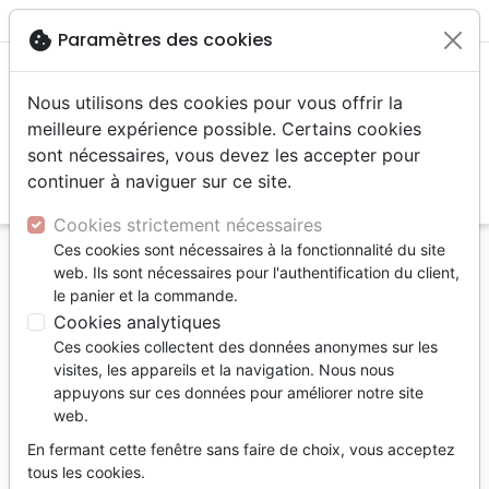
menu
shopping_cart
account_circle
cookie
Paramètres des cookies
Nous utilisons des cookies pour vous offrir la
meilleure expérience possible. Certains cookies
sont nécessaires, vous devez les accepter pour
continuer à naviguer sur ce site.
search
Reche
Cookies strictement nécessaires
Ces cookies sont nécessaires à la fonctionnalité du site
Accueil
Bibles
Segond 21
web. Ils sont nécessaires pour l'authentification du client,
Nouveau Testament et Psaumes Segond 21, mini -
le panier et la commande.
broché
Cookies analytiques
Ces cookies collectent des données anonymes sur les
Nouveau Testament et Psaumes
visites, les appareils et la navigation. Nous nous
Segond 21, mini
appuyons sur ces données pour améliorer notre site
web.
broché
En fermant cette fenêtre sans faire de choix, vous acceptez
Version :
Segond 21
tous les cookies.