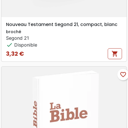
Nouveau Testament Segond 21, compact, blanc
broché
Segond 21
check
Disponible
3,32 €
shopping_cart
Prix
favorite_border