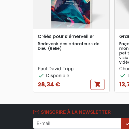
search
APERÇU RAPIDE
Créés pour s’émerveiller
Gra
Redevenir des adorateurs de
Faço
Dieu (Relié)
mond
peti
visi
vidé
Paul David Tripp
Chuc
check
check
Disponible
D
28,34 €
13,
shopping_cart
Prix
Prix
mail_outline
S'INSCRIRE À LA NEWSLETTER
che