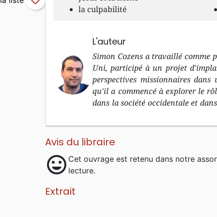
favorite_border
la culpabilité
L'auteur
Simon Cozens a travaillé comme 
Uni, participé à un projet d'impla
perspectives missionnaires dans u
qu'il a commencé à explorer le rôl
dans la société occidentale et dans 
groupe de réflexion au sein de l
chercher à déterminer à quoi pourr
Avis du libraire
mood
Cet ouvrage est retenu dans notre asso
lecture.
Extrait