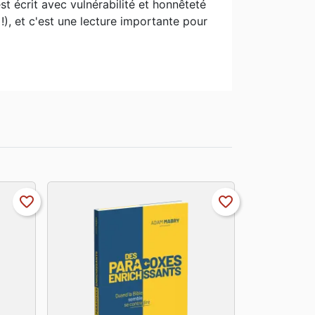
st écrit avec vulnérabilité et honnêteté
), et c'est une lecture importante pour
favorite_border
favorite_border