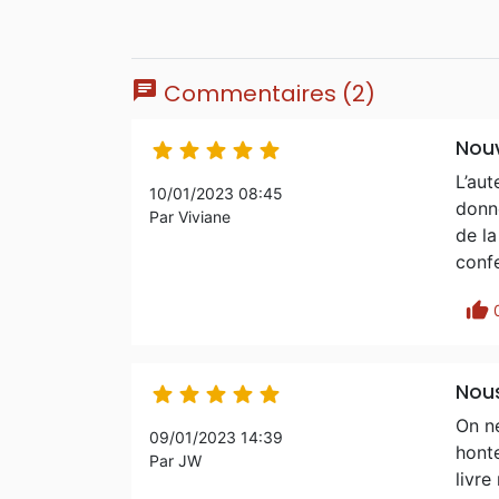
chat
Commentaires (2)
Nouv





L’aut
10/01/2023 08:45
donne
Par Viviane
de la
confe
thumb_up
Nous





On n
09/01/2023 14:39
honte
Par JW
livr