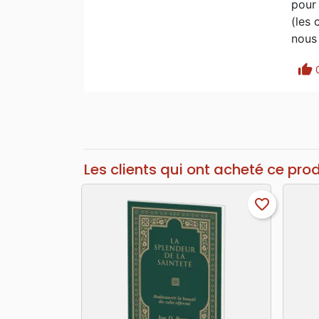
pour 
(les 
nous 
thumb_up
Les clients qui ont acheté ce pro
favorite_border