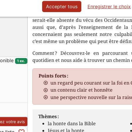
On a l’habitude d’opposer culture de la c
Accepter tous
Enregistrer le choix
expliquer les différences entre l’Occident 
serait-elle absente du vécu des Occidentaux
aussi que, d’après l’enseignement de la B
concernaient pas seulement notre culpabili
c’est même un problème qui peut être défin
Comment ? Découvrez-le en parcourant 
quotidien et nous aide à trouver un chemin 
onible
1 ex.
Points forts :
un regard peu courant sur la foi en 
un contenu clair et honnête
une perspective nouvelle sur la raiso
Thèmes :
z votre avis
la honte dans la Bible
Jésus et la honte