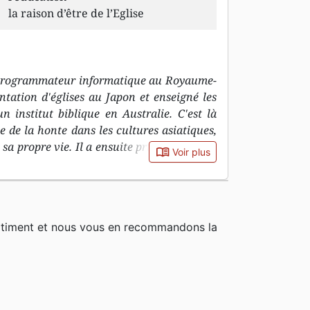
la raison d’être de l’Eglise
programmateur informatique au Royaume-
ntation d'églises au Japon et enseigné les
n institut biblique en Australie. C'est là
e de la honte dans les cultures asiatiques,
sa propre vie. Il a ensuite pris la tête d'un
book_open
Voir plus
'organisation WEC International, afin de
ait ressembler la mission à l'avenir.
rtiment et nous vous en recommandons la