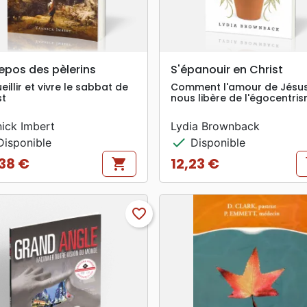
search
search
APERÇU RAPIDE
APERÇU RAPIDE
epos des pèlerins
S'épanouir en Christ
eillir et vivre le sabbat de
Comment l'amour de Jésu
st
nous libère de l'égocentri
ick Imbert
Lydia Brownback
check
isponible
Disponible
38 €
12,23 €
shopping_cart
s
Prix
favorite_border