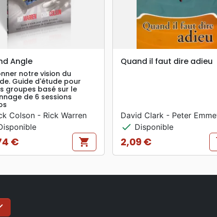
search
search
APERÇU RAPIDE
APERÇU RAPIDE
nd Angle
Quand il faut dire adieu
nner notre vision du
e. Guide d'étude pour
ts groupes basé sur le
onnage de 6 sessions
os
k Colson - Rick Warren
David Clark - Peter Emme
check
isponible
Disponible
74 €
2,09 €
shopping_cart
s
Prix
ck
S'inscrire