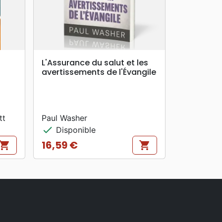
search
APERÇU RAPIDE
L'Assurance du salut et les
avertissements de l'Évangile
tt
Paul Washer
check
Disponible
16,59 €
hopping_cart
shopping_cart
Prix