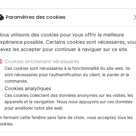
okie
Paramètres des cookies
ous utilisons des cookies pour vous offrir la meilleure
Nouveautés
Bibles
Livres
eBooks
J
xpérience possible. Certains cookies sont nécessaires, vou
evez les accepter pour continuer à naviguer sur ce site.
eaux Testaments
ine
lité
 ans
lations
ns animés
s
Etude biblique
Bandes dessinées
Découverte de la foi
Adolescents, jeunes
Rap, Hip-hop
Films, fiction
Jeux
spirituelle
Il a aussi pris notre honte
ons
cation
e
2 ans
ry, Latino, Folk
gnement, conférences
elisation
Segond 21
Famille, couple
Méditations
Bibles jeunesse
Instrumental
Documentaires, reportage
Accessoires de Bible
Cookies strictement nécessaires
iles
e
esse
ro
iels
Segond
Souffrance, Relation d'aide
Souffrance, Relation d'aide
Louange, Adoration
Papeterie
Il a aussi pris notre honte
Ces cookies sont nécessaires à la fonctionnalité du site web. Ils
k
elisation
ue
esse
sont nécessaires pour l'authentification du client, le panier et la
NEG
Santé
Psychologie
Hardrock, Métal
Auteur :
Simon Cozens
commande.
cations
ts
le, Couple
l, Soul
Darby
Ethique, société, politique
Apologétique
Pop, Rock
Cookies analytiques
Référence
MB3619
EAN
9782826036197
Edi
ation
Événements actuels
Ces cookies collectent des données anonymes sur les visites, les
Description
Détails du produit
appareils et la navigation. Nous nous appuyons sur ces données
pour améliorer notre site web.
n fermant cette fenêtre sans faire de choix, vous acceptez tous les
L’expérience de la honte nous mon
ookies.
endroit pour découvrir qui nous s