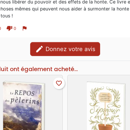
nous libérer du pouvoir et des effets de la honte. Ce livre e
choses mêmes qui peuvent nous aider à surmonter la honte !
tous !
thumb_down
flag
0
0
edit
Donnez votre avis
duit ont également acheté...
favorite_border