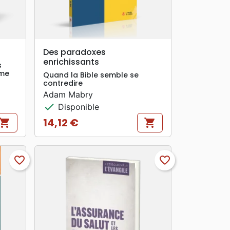
search
APERÇU RAPIDE
Des paradoxes
enrichissants
s
sme
Quand la Bible semble se
contredire
Adam Mabry
check
Disponible
14,12 €
hopping_cart
shopping_cart
Prix
favorite_border
favorite_border