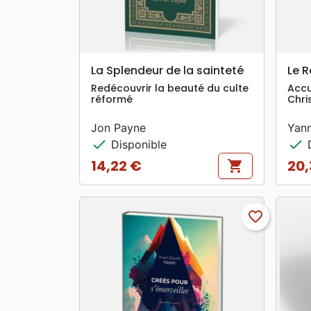
search
APERÇU RAPIDE
La Splendeur de la sainteté
Le R
Redécouvrir la beauté du culte
Accu
réformé
Chri
Jon Payne
Yann
check
check
Disponible
D
14,22 €
20,
shopping_cart
Prix
Prix
favorite_border