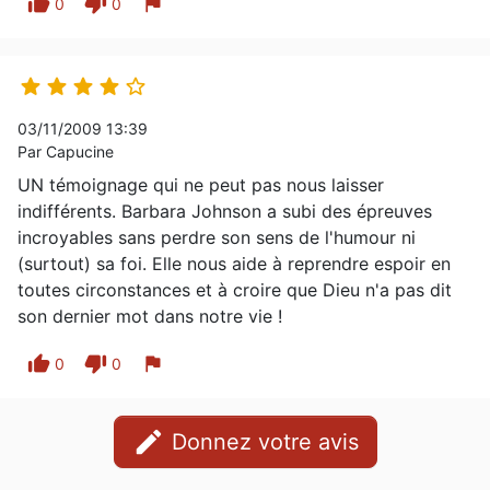
thumb_up
thumb_down
flag
0
0





03/11/2009 13:39
Par Capucine
UN témoignage qui ne peut pas nous laisser
indifférents. Barbara Johnson a subi des épreuves
incroyables sans perdre son sens de l'humour ni
(surtout) sa foi. Elle nous aide à reprendre espoir en
toutes circonstances et à croire que Dieu n'a pas dit
son dernier mot dans notre vie !
thumb_up
thumb_down
flag
0
0
edit
Donnez votre avis