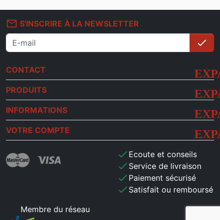
mail_outline
S'INSCRIRE À LA NEWSLETTER
check
S'i
CONTACT
PRODUITS
INFORMATIONS
VOTRE COMPTE
check
Ecoute et conseils
check
Service de livraison
check
Paiement sécurisé
check
Satisfait ou remboursé
Membre du réseau