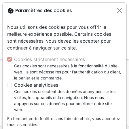
menu
shopping_cart
account_circle
cookie
Paramètres des cookies
Nous utilisons des cookies pour vous offrir la
meilleure expérience possible. Certains cookies
sont nécessaires, vous devez les accepter pour
continuer à naviguer sur ce site.
search
Reche
Cookies strictement nécessaires
Ces cookies sont nécessaires à la fonctionnalité du site
Accueil
Livres
Famille, couple
web. Ils sont nécessaires pour l'authentification du client,
Mère à la dérive voudrait rendre son tablier
le panier et la commande.
Cookies analytiques
Mère à la dérive voudrait rendre son
Ces cookies collectent des données anonymes sur les
tablier
visites, les appareils et la navigation. Nous nous
appuyons sur ces données pour améliorer notre site
Auteur :
Barbara Johnson
web.
Référence
MB3464
EAN
9782826034643
En fermant cette fenêtre sans faire de choix, vous acceptez
La Maison de la Bible
Editeur
tous les cookies.