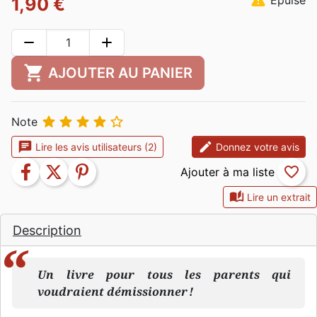
warning
Epuisé
1,90 €
remove
add
shopping_cart
AJOUTER AU PANIER





Note
chat
edit
Lire les avis utilisateurs (2)
Donnez votre avis
facebook
twitter
pinterest
favorite_border
auto_stories
Lire un extrait
Description
Un livre pour tous les parents qui
voudraient démissionner !